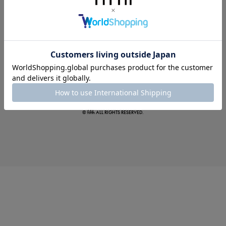
この夏の主役確定！
ボタニカル柄スカート
© fifth ALL RIGHTS RESERVED.
真夏のオフィスカジュアル
基本ルールとアイテムの選び方を徹底解説