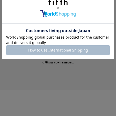
この夏の主役確定！
ボタニカル柄スカート
© fifth ALL RIGHTS RESERVED.
真夏のオフィスカジュアル
基本ルールとアイテムの選び方を徹底解説