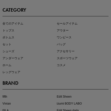
CATEGORY
即戦力アイテム続々対象
全てのアイテム
セールアイテム
夏服まとめて手に入れるなら今
トップス
アウター
ボトムス
ワンピース
セット
バッグ
シューズ
アクセサリー
アンダーウェア
スポーツウェア
ホーム
コスメ
レッグウェア
BRAND
注目の新作が販売開始
fifth
Edit Sheen
Vivian
izumi BODY LABO
FILA
Edit Sheen daily