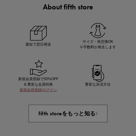
About fifth store
ノベルティ第1弾
サシェ（香り袋）を先着200名様にプレゼント！
サイズ・色交換OK
最短で翌日発送
※手数料が発生します
新規会員登録で50%OFF
& 豊富な会員特典
豊富な決済方法
新規会員登録/ログイン
あと1点にちょうどいい！お助けプチアイテム
fifth storeをもっと知る