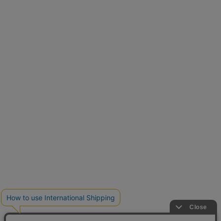
再入荷しました
人気アイテムが待望の再入荷
クーポンを取得
とらまめさんが選ぶ
低身長さん必見アイテム5選