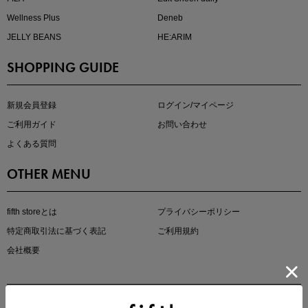
Wellness Plus
Deneb
JELLY BEANS
HE:ARIM
SHOPPING GUIDE
kokoさんセレクト
大人の着映えアイテム5選
新規会員登録
ログイン/マイページ
ご利用ガイド
お問い合わせ
よくある質問
OTHER MENU
fifth storeとは
プライバシーポリシー
特定商取引法に基づく表記
ご利用規約
会社概要
マストバイアイテム
今季の注目アイテムをご紹介