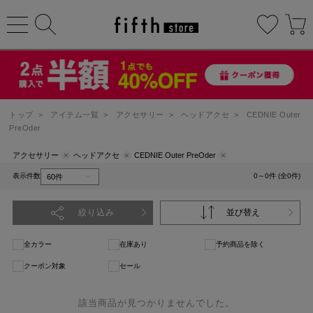
トップ
>
アイテム一覧
>
アクセサリー
>
ヘッドアクセ
>
CEDNIE Outer
PreOder
アクセサリー
ヘッドアクセ
CEDNIE Outer PreOder
表示件数
0～0件 (全0件)
絞り込み
並び替え
全カラー
在庫あり
予約商品を除く
クーポン対象
セール
該当商品が見つかりませんでした。