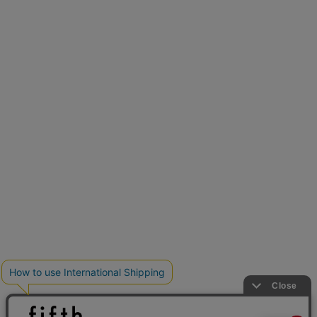
新色追加
人気アイテムに新色登場
クーポンを取得
低身長さん用サイズ
U150サイズでおしゃれを楽しむ。