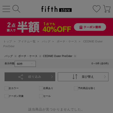
トップ
>
アイテム一覧
>
バッグ
>
ポーチ・ケース
>
CEDNIE Outer
PreOder
バッグ
ポーチ・ケース
CEDNIE Outer PreOder
表示件数
0～0件 (全0件)
絞り込み
並び替え
全カラー
在庫あり
予約商品を除く
クーポン対象
セール
該当商品が見つかりませんでした。