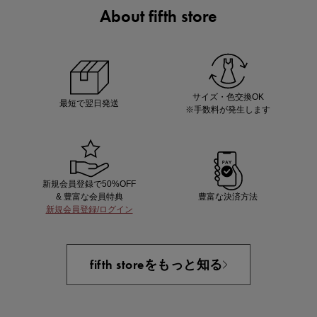
About fifth store
マストバイアイテム
今季の注目アイテムをご紹介
サイズ・色交換OK
最短で翌日発送
※手数料が発生します
新規会員登録で50%OFF
& 豊富な会員特典
豊富な決済方法
新規会員登録/ログイン
買えば買うほどお得! 最大半額クーポン
fifth storeをもっと知る