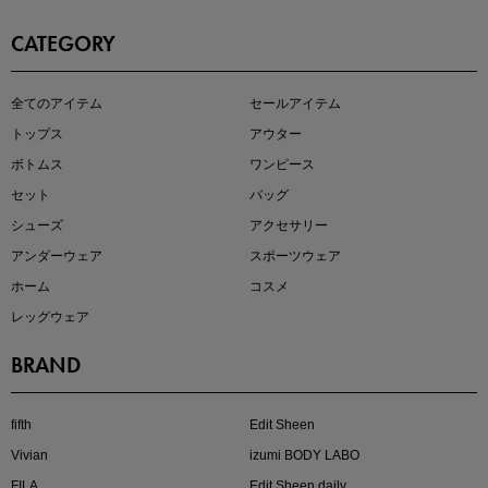
CATEGORY
この夏の主役確定！
全てのアイテム
セールアイテム
ボタニカル柄スカート
トップス
アウター
ボトムス
ワンピース
セット
バッグ
シューズ
アクセサリー
アンダーウェア
スポーツウェア
ホーム
コスメ
レッグウェア
BRAND
近日販売のアイテムを先見せ
fifth
Edit Sheen
Vivian
izumi BODY LABO
FILA
Edit Sheen daily