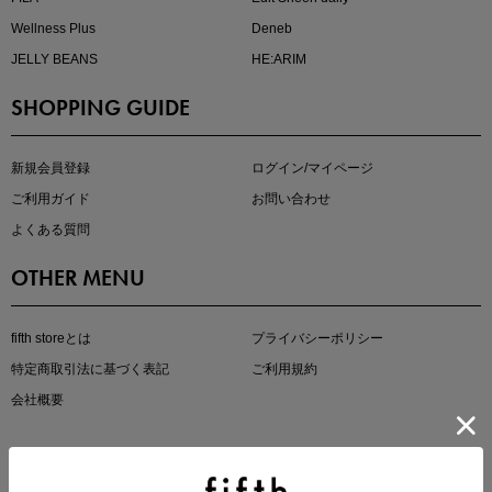
Wellness Plus
Deneb
JELLY BEANS
HE:ARIM
SHOPPING GUIDE
即戦力アイテム続々対象
夏服まとめて手に入れるなら今
新規会員登録
ログイン/マイページ
ご利用ガイド
お問い合わせ
よくある質問
OTHER MENU
fifth storeとは
プライバシーポリシー
特定商取引法に基づく表記
ご利用規約
真夏のオフィスカジュアル
会社概要
基本ルールとアイテムの選び方を徹底解説