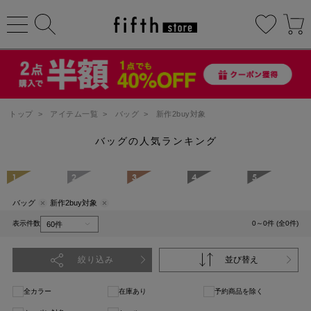
トップ
>
アイテム一覧
>
バッグ
>
新作2buy対象
バッグの人気ランキング
1
2
3
4
5
バッグ
新作2buy対象
表示件数
0～0件 (全0件)
絞り込み
並び替え
全カラー
在庫あり
予約商品を除く