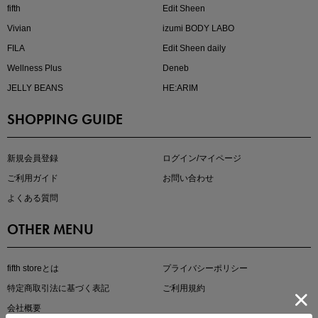
fifth
Edit Sheen
Vivian
izumi BODY LABO
FILA
Edit Sheen daily
Wellness Plus
Deneb
JELLY BEANS
HE:ARIM
SHOPPING GUIDE
即戦力アイテム続々対象
夏服まとめて手に入れるなら今
新規会員登録
ログイン/マイページ
ご利用ガイド
お問い合わせ
よくある質問
OTHER MENU
fifth storeとは
プライバシーポリシー
特定商取引法に基づく表記
ご利用規約
真夏のオフィスカジュアル
会社概要
基本ルールとアイテムの選び方を徹底解説