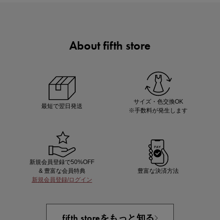
About fifth store
マストバイアイテム
今季の注目アイテムをご紹介
サイズ・色交換OK
最短で翌日発送
※手数料が発生します
新規会員登録で50%OFF
& 豊富な会員特典
豊富な決済方法
新規会員登録/ログイン
買えば買うほどお得! 最大半額クーポン
fifth storeをもっと知る