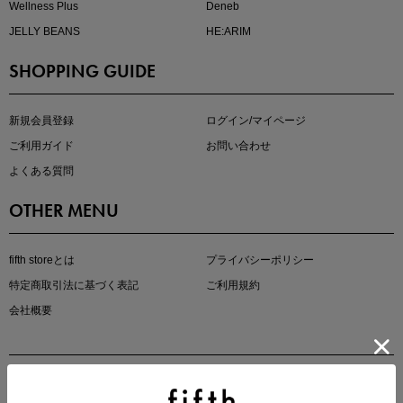
Wellness Plus
Deneb
JELLY BEANS
HE:ARIM
SHOPPING GUIDE
kokoさんセレクト
大人の着映えアイテム5選
新規会員登録
ログイン/マイページ
ご利用ガイド
お問い合わせ
よくある質問
OTHER MENU
fifth storeとは
プライバシーポリシー
特定商取引法に基づく表記
ご利用規約
会社概要
マストバイアイテム
今季の注目アイテムをご紹介