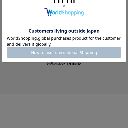
この夏の主役確定！
ボタニカル柄スカート
© fifth ALL RIGHTS RESERVED.
真夏のオフィスカジュアル
基本ルールとアイテムの選び方を徹底解説