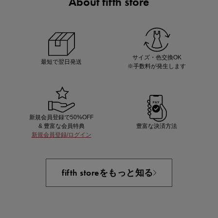
About fifth store
ノベルティ第1弾
サシェ（香り袋）を先着200名様にプレゼント！
サイズ・色交換OK
最短で翌日発送
※手数料が発生します
新規会員登録で50%OFF
& 豊富な会員特典
豊富な決済方法
新規会員登録/ログイン
あと1点にちょうどいい！お助けプチアイテム
fifth storeをもっと知る