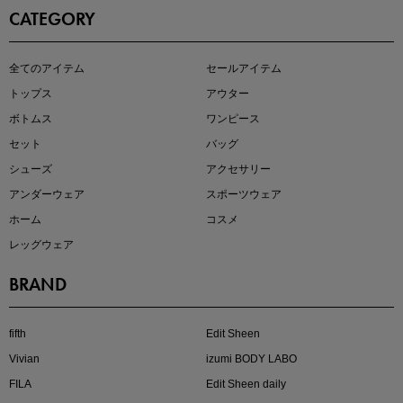
CATEGORY
即戦力アイテム続々対象
全てのアイテム
セールアイテム
夏服まとめて手に入れるなら今
トップス
アウター
ボトムス
ワンピース
セット
バッグ
シューズ
アクセサリー
アンダーウェア
スポーツウェア
ホーム
コスメ
レッグウェア
BRAND
注目の新作が販売開始
fifth
Edit Sheen
Vivian
izumi BODY LABO
FILA
Edit Sheen daily