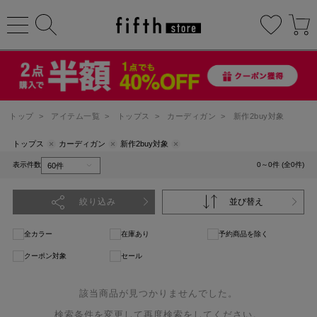
トップ
>
アイテム一覧
>
トップス
>
カーディガン
>
新作2buy対象
トップス
カーディガン
新作2buy対象
表示件数
0～0件 (全0件)
絞り込み
並び替え
全カラー
在庫あり
予約商品を除く
クーポン対象
セール
該当商品が見つかりませんでした。
検索条件を変更して再度検索をしてください。