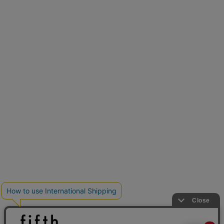
再入荷しました
人気アイテムが待望の再入荷
クーポンを取得
とらまめさんが選ぶ
低身長さん必見アイテム5選