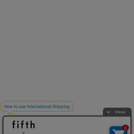
再入荷しました
人気アイテムが待望の再入荷
クーポンを取得
とらまめさんが選ぶ
低身長さん必見アイテム5選