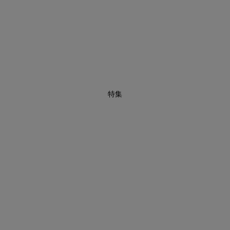
1
特集
インスタライブ【8.7配信】