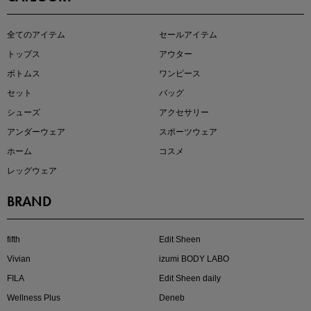
即戦力アイテム続々対象
全てのアイテム
セールアイテム
夏服まとめて手に入れるなら今
トップス
アウター
ボトムス
ワンピース
セット
バッグ
シューズ
アクセサリー
アンダーウェア
スポーツウェア
ホーム
コスメ
レッグウェア
BRAND
注目の新作が販売開始
fifth
Edit Sheen
Vivian
izumi BODY LABO
FILA
Edit Sheen daily
Wellness Plus
Deneb