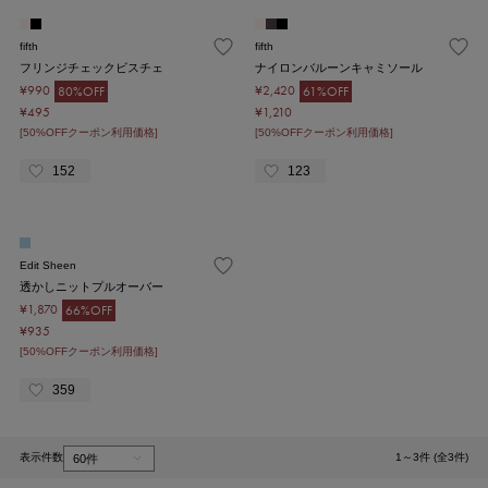
fifth
fifth
フリンジチェックビスチェ
ナイロンバルーンキャミソール
¥990
¥2,420
80%OFF
61%OFF
¥495
¥1,210
[50%OFFクーポン利用価格]
[50%OFFクーポン利用価格]
152
123
Edit Sheen
透かしニットプルオーバー
¥1,870
66%OFF
¥935
[50%OFFクーポン利用価格]
359
表示件数
1～3件 (全3件)