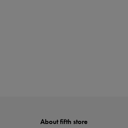
ご紹介アイテムはこちら
買えば買うほどお得! 最大半額クーポン
About fifth store