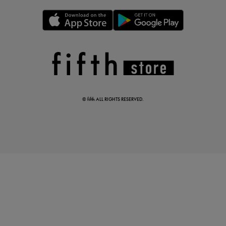
この夏の主役確定！
ボタニカル柄スカート
© fifth ALL RIGHTS RESERVED.
真夏のオフィスカジュアル
基本ルールとアイテムの選び方を徹底解説