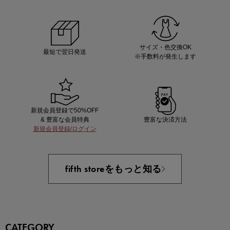
ノベルティ第1弾
サシェ（香り袋）を先着200名様にプレゼント！
サイズ・色交換OK
最短で翌日発送
※手数料が発生します
新規会員登録で50%OFF
& 豊富な会員特典
豊富な決済方法
新規会員登録/ログイン
あと1点にちょうどいい！お助けプチアイテム
fifth storeをもっと知る
CATEGORY