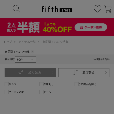
トップ
>
アイテム一覧
>
身長別！パンツ特集
身長別！パンツ特集
表示件数
1～3件 (全3件)
絞り込み
並び替え
全カラー
在庫あり
予約商品を除く
クーポン対象
セール
1