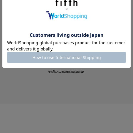
この夏の主役確定！
ボタニカル柄スカート
© fifth ALL RIGHTS RESERVED.
真夏のオフィスカジュアル
基本ルールとアイテムの選び方を徹底解説