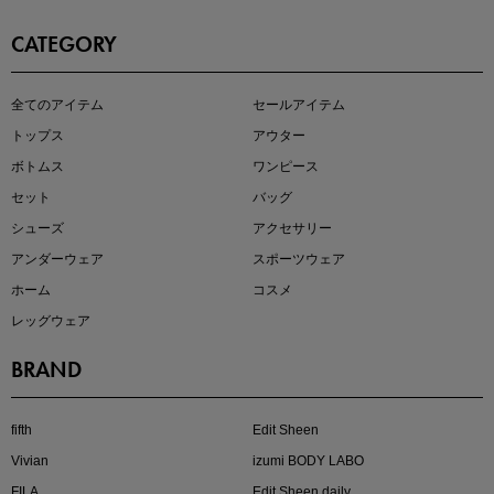
CATEGORY
即戦力アイテム続々対象
全てのアイテム
セールアイテム
夏服まとめて手に入れるなら今
トップス
アウター
ボトムス
ワンピース
セット
バッグ
シューズ
アクセサリー
アンダーウェア
スポーツウェア
ホーム
コスメ
レッグウェア
BRAND
注目の新作が販売開始
fifth
Edit Sheen
Vivian
izumi BODY LABO
FILA
Edit Sheen daily