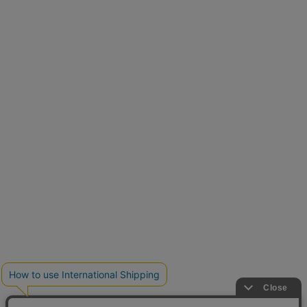
再入荷しました
人気アイテムが待望の再入荷
クーポンを取得
とらまめさんが選ぶ
低身長さん必見アイテム5選