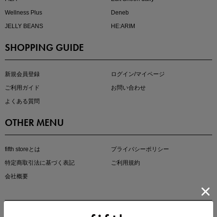
Wellness Plus
Deneb
JELLY BEANS
HE:ARIM
SHOPPING GUIDE
kokoさんセレクト
大人の着映えアイテム5選
新規会員登録
ログイン/マイページ
ご利用ガイド
お問い合わせ
よくある質問
OTHER MENU
fifth storeとは
プライバシーポリシー
特定商取引法に基づく表記
ご利用規約
会社概要
マストバイアイテム
今季の注目アイテムをご紹介