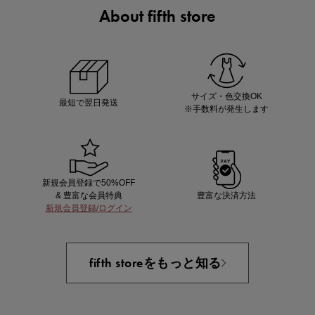
About fifth store
ノベルティ第1弾
サシェ（香り袋）を先着200名様にプレゼント！
サイズ・色交換OK
最短で翌日発送
※手数料が発生します
新規会員登録で50%OFF
& 豊富な会員特典
豊富な決済方法
新規会員登録/ログイン
あと1点にちょうどいい！お助けプチアイテム
fifth storeをもっと知る