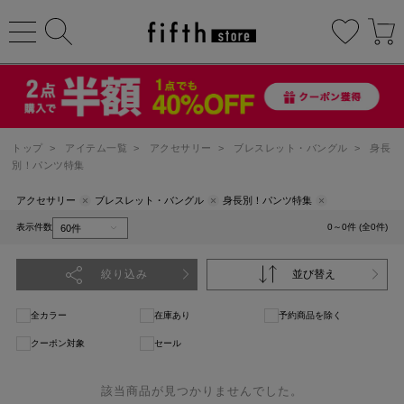
トップ
>
アイテム一覧
>
アクセサリー
>
ブレスレット・バングル
>
身長
別！パンツ特集
アクセサリー
ブレスレット・バングル
身長別！パンツ特集
表示件数
0～0件 (全0件)
絞り込み
並び替え
全カラー
在庫あり
予約商品を除く
クーポン対象
セール
該当商品が見つかりませんでした。