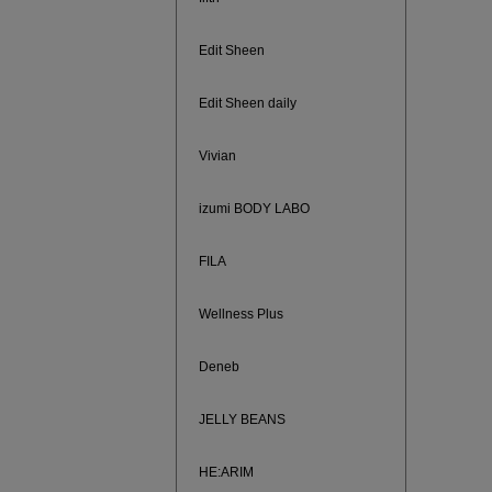
ご紹介ア
Edit Sheen
Edit Sheen daily
Vivian
izumi BODY LABO
FILA
Wellness Plus
買えば買う
Deneb
JELLY BEANS
HE:ARIM