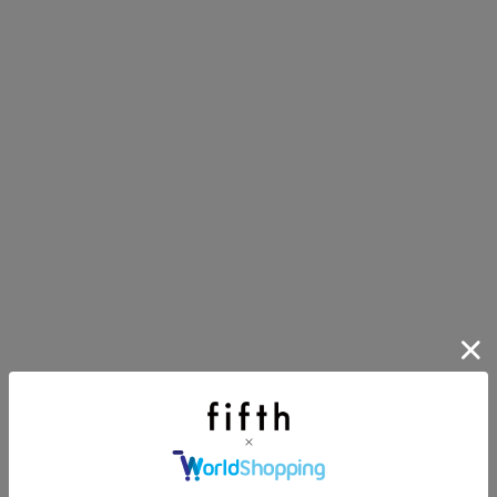
第1弾
り袋）を先着200名様にプレゼント！