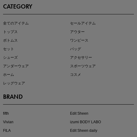
CATEGORY
この夏の主役確定！
全てのアイテム
セールアイテム
ボタニカル柄スカート
トップス
アウター
ボトムス
ワンピース
セット
バッグ
シューズ
アクセサリー
アンダーウェア
スポーツウェア
ホーム
コスメ
レッグウェア
BRAND
近日販売のアイテムを先見せ
fifth
Edit Sheen
Vivian
izumi BODY LABO
FILA
Edit Sheen daily