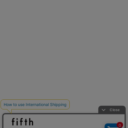
新色追加
人気アイテムに新色登場
クーポンを取得
低身長さん用サイズ
U150サイズでおしゃれを楽しむ。