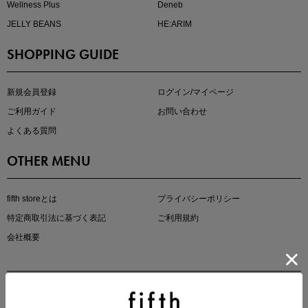
Wellness Plus
Deneb
JELLY BEANS
HE:ARIM
SHOPPING GUIDE
即戦力アイテム続々対象
夏服まとめて手に入れるなら今
新規会員登録
ログイン/マイページ
ご利用ガイド
お問い合わせ
よくある質問
OTHER MENU
fifth storeとは
プライバシーポリシー
特定商取引法に基づく表記
ご利用規約
真夏のオフィスカジュアル
会社概要
基本ルールとアイテムの選び方を徹底解説