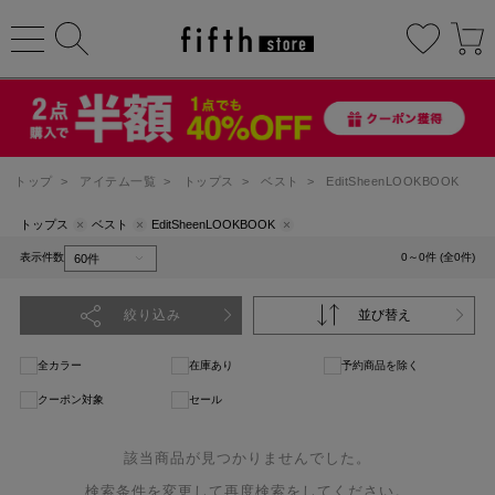
トップ
>
アイテム一覧
>
トップス
>
ベスト
>
EditSheenLOOKBOOK
トップス
ベスト
EditSheenLOOKBOOK
表示件数
0～0件 (全0件)
絞り込み
並び替え
全カラー
在庫あり
予約商品を除く
クーポン対象
セール
該当商品が見つかりませんでした。
検索条件を変更して再度検索をしてください。