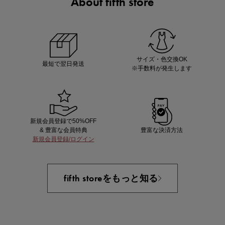
About fifth store
マストバイアイテム
今季の注目アイテムをご紹介
サイズ・色交換OK
最短で翌日発送
※手数料が発生します
新規会員登録で50%OFF
& 豊富な会員特典
豊富な決済方法
新規会員登録/ログイン
買えば買うほどお得! 最大半額クーポン
fifth storeをもっと知る