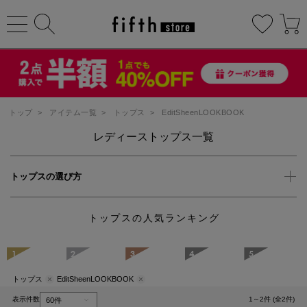
トップ
>
アイテム一覧
>
トップス
>
EditSheenLOOKBOOK
レディーストップス一覧
トップスの選び方
トップスの人気ランキング
1
2
3
4
5
トップス
EditSheenLOOKBOOK
表示件数
1～2件 (全2件)