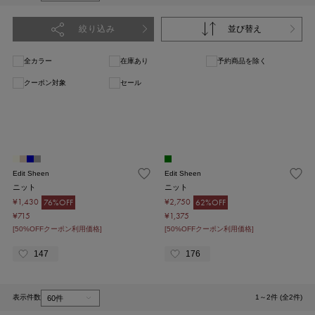
絞り込み
並び替え
全カラー
在庫あり
予約商品を除く
クーポン対象
セール
1
Edit Sheen
Edit Sheen
ニット
ニット
¥1,430
¥2,750
76%OFF
62%OFF
¥715
¥1,375
[50%OFFクーポン利用価格]
[50%OFFクーポン利用価格]
147
176
表示件数
1～2件 (全2件)