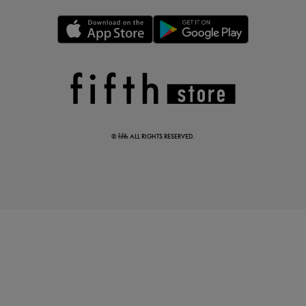
この夏の主役確定！
ボタニカル柄スカート
© fifth ALL RIGHTS RESERVED.
真夏のオフィスカジュアル
基本ルールとアイテムの選び方を徹底解説