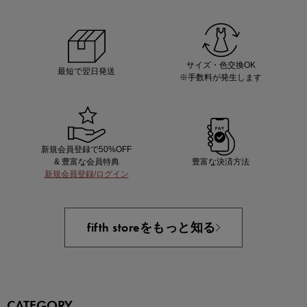
ノベルティ第1弾
サシェ（香り袋）を先着200名様にプレゼント！
サイズ・色交換OK
最短で翌日発送
※手数料が発生します
新規会員登録で50%OFF
& 豊富な会員特典
豊富な決済方法
新規会員登録/ログイン
あと1点にちょうどいい！お助けプチアイテム
fifth storeをもっと知る
CATEGORY