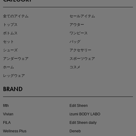
即戦力アイテム続々対象
全てのアイテム
セールアイテム
夏服まとめて手に入れるなら今
トップス
アウター
ボトムス
ワンピース
セット
バッグ
シューズ
アクセサリー
アンダーウェア
スポーツウェア
ホーム
コスメ
レッグウェア
BRAND
注目の新作が販売開始
fifth
Edit Sheen
Vivian
izumi BODY LABO
FILA
Edit Sheen daily
Wellness Plus
Deneb