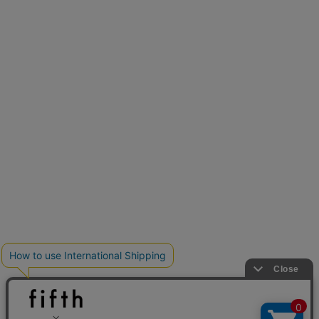
再入荷しました
人気アイテムが待望の再入荷
クーポンを取得
とらまめさんが選ぶ
低身長さん必見アイテム5選