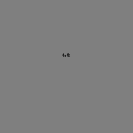
1
特集
インスタライブ【8.7配信】