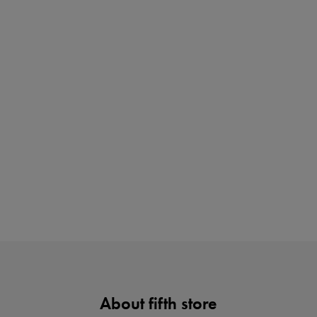
ご紹介アイテムはこちら
買えば買うほどお得! 最大半額クーポン
About fifth store