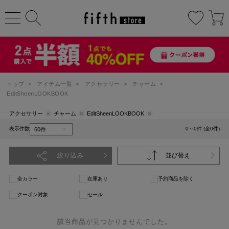
トップ
>
アイテム一覧
>
アクセサリー
>
チャーム
>
EditSheenLOOKBOOK
アクセサリー
チャーム
EditSheenLOOKBOOK
表示件数
0～0件 (全0件)
絞り込み
並び替え
全カラー
在庫あり
予約商品を除く
クーポン対象
セール
該当商品が見つかりませんでした。