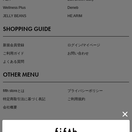
Wellness Plus
Deneb
JELLY BEANS
HE:ARIM
SHOPPING GUIDE
即戦力アイテム続々対象
夏服まとめて手に入れるなら今
新規会員登録
ログイン/マイページ
ご利用ガイド
お問い合わせ
よくある質問
OTHER MENU
fifth storeとは
プライバシーポリシー
特定商取引法に基づく表記
ご利用規約
真夏のオフィスカジュアル
会社概要
基本ルールとアイテムの選び方を徹底解説