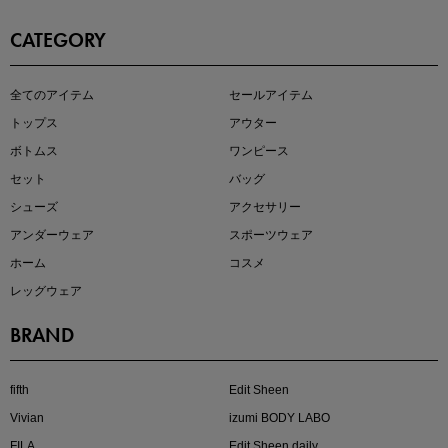
CATEGORY
この夏の主役確定！
全てのアイテム
セールアイテム
ボタニカル柄スカート
トップス
アウター
ボトムス
ワンピース
セット
バッグ
シューズ
アクセサリー
アンダーウェア
スポーツウェア
ホーム
コスメ
レッグウェア
BRAND
近日販売のアイテムを先見せ
fifth
Edit Sheen
Vivian
izumi BODY LABO
FILA
Edit Sheen daily