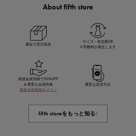
About fifth store
マストバイアイテム
今季の注目アイテムをご紹介
サイズ・色交換OK
最短で翌日発送
※手数料が発生します
新規会員登録で50%OFF
& 豊富な会員特典
豊富な決済方法
新規会員登録/ログイン
買えば買うほどお得! 最大半額クーポン
fifth storeをもっと知る