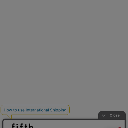
新色追加
人気アイテムに新色登場
クーポンを取得
低身長さん用サイズ
U150サイズでおしゃれを楽しむ。