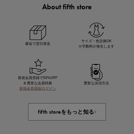
About fifth store
ノベルティ第1弾
サシェ（香り袋）を先着200名様にプレゼント！
サイズ・色交換OK
最短で翌日発送
※手数料が発生します
新規会員登録で50%OFF
& 豊富な会員特典
豊富な決済方法
新規会員登録/ログイン
あと1点にちょうどいい！お助けプチアイテム
fifth storeをもっと知る