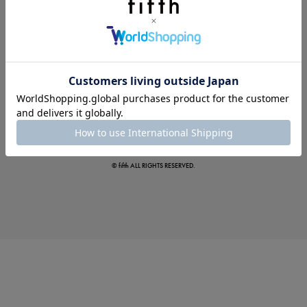
この夏の主役確定！
ボタニカル柄スカート
© fifth ALL RIGHTS RESERVED.
真夏のオフィスカジュアル
基本ルールとアイテムの選び方を徹底解説