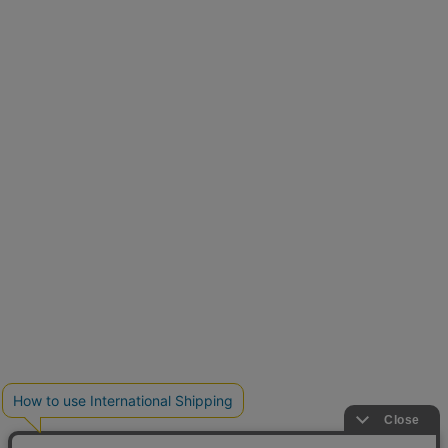
再入荷しました
人気アイテムが待望の再入荷
クーポンを取得
とらまめさんが選ぶ
低身長さん必見アイテム5選