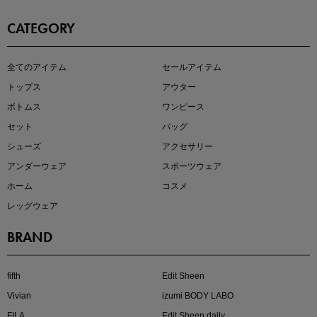
CATEGORY
即戦力アイテム続々対象
全てのアイテム
セールアイテム
夏服まとめて手に入れるなら今
トップス
アウター
ボトムス
ワンピース
セット
バッグ
シューズ
アクセサリー
アンダーウェア
スポーツウェア
ホーム
コスメ
レッグウェア
BRAND
注目の新作が販売開始
fifth
Edit Sheen
Vivian
izumi BODY LABO
FILA
Edit Sheen daily