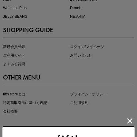
Wellness Plus
Deneb
JELLY BEANS
HE:ARIM
SHOPPING GUIDE
kokoさんセレクト
大人の着映えアイテム5選
新規会員登録
ログイン/マイページ
ご利用ガイド
お問い合わせ
よくある質問
OTHER MENU
fifth storeとは
プライバシーポリシー
特定商取引法に基づく表記
ご利用規約
会社概要
マストバイアイテム
今季の注目アイテムをご紹介