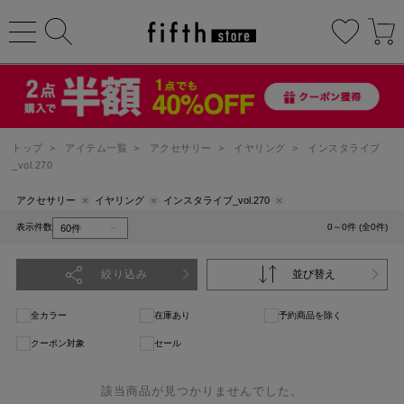
トップ
>
アイテム一覧
>
アクセサリー
>
イヤリング
>
インスタライブ
_vol.270
アクセサリー
イヤリング
インスタライブ_vol.270
表示件数
0～0件 (全0件)
絞り込み
並び替え
全カラー
在庫あり
予約商品を除く
クーポン対象
セール
該当商品が見つかりませんでした。