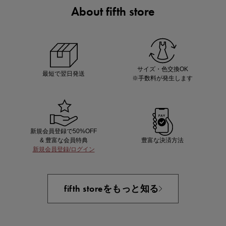
About fifth store
マストバイアイテム
今季の注目アイテムをご紹介
サイズ・色交換OK
最短で翌日発送
※手数料が発生します
新規会員登録で50%OFF
& 豊富な会員特典
豊富な決済方法
新規会員登録/ログイン
買えば買うほどお得! 最大半額クーポン
fifth storeをもっと知る