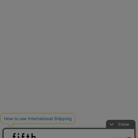
新色追加
人気アイテムに新色登場
クーポンを取得
低身長さん用サイズ
U150サイズでおしゃれを楽しむ。