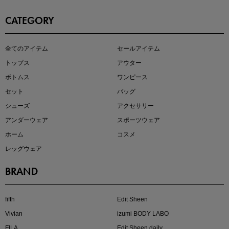
CATEGORY
この夏の主役確定！
全てのアイテム
セールアイテム
ボタニカル柄スカート
トップス
アウター
ボトムス
ワンピース
セット
バッグ
シューズ
アクセサリー
アンダーウェア
スポーツウェア
ホーム
コスメ
レッグウェア
BRAND
近日販売のアイテムを先見せ
fifth
Edit Sheen
Vivian
izumi BODY LABO
FILA
Edit Sheen daily