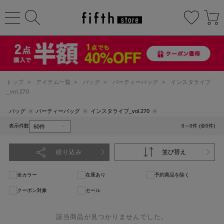
トップ
>
アイテム一覧
>
バッグ
>
パーティーバッグ
>
インスタライブ
_vol.270
バッグ
パーティーバッグ
インスタライブ_vol.270
表示件数
0～0件 (全0件)
絞り込み
並び替え
全カラー
在庫あり
予約商品を除く
クーポン対象
セール
該当商品が見つかりませんでした。