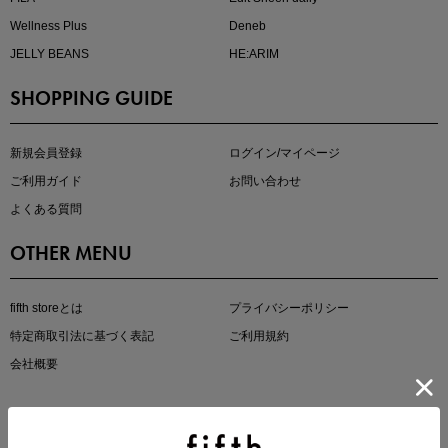
Wellness Plus
Deneb
JELLY BEANS
HE:ARIM
SHOPPING GUIDE
即戦力アイテム続々対象
夏服まとめて手に入れるなら今
新規会員登録
ログイン/マイページ
ご利用ガイド
お問い合わせ
よくある質問
OTHER MENU
fifth storeとは
プライバシーポリシー
特定商取引法に基づく表記
ご利用規約
真夏のオフィスカジュアル
会社概要
基本ルールとアイテムの選び方を徹底解説