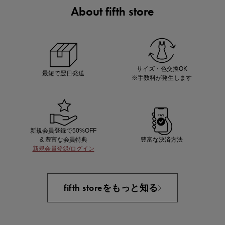
About fifth store
ノベルティ第1弾
サシェ（香り袋）を先着200名様にプレゼント！
サイズ・色交換OK
最短で翌日発送
※手数料が発生します
新規会員登録で50%OFF
& 豊富な会員特典
豊富な決済方法
新規会員登録/ログイン
あと1点にちょうどいい！お助けプチアイテム
fifth storeをもっと知る