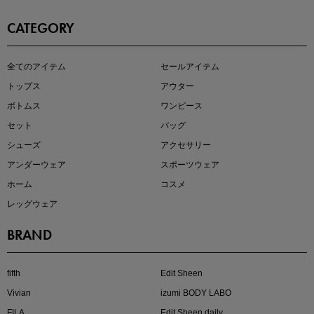
CATEGORY
即戦力アイテム続々対象
全てのアイテム
セールアイテム
夏服まとめて手に入れるなら今
トップス
アウター
ボトムス
ワンピース
セット
バッグ
シューズ
アクセサリー
アンダーウェア
スポーツウェア
ホーム
コスメ
レッグウェア
BRAND
注目の新作が販売開始
fifth
Edit Sheen
Vivian
izumi BODY LABO
FILA
Edit Sheen daily