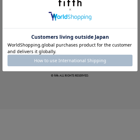
この夏の主役確定！
ボタニカル柄スカート
© fifth ALL RIGHTS RESERVED.
真夏のオフィスカジュアル
基本ルールとアイテムの選び方を徹底解説