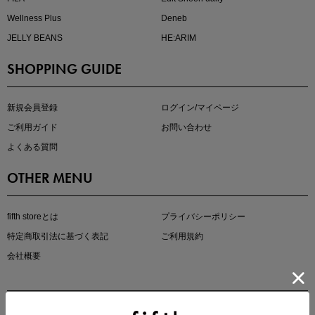
Wellness Plus
Deneb
JELLY BEANS
HE:ARIM
SHOPPING GUIDE
kokoさんセレクト
大人の着映えアイテム5選
新規会員登録
ログイン/マイページ
ご利用ガイド
お問い合わせ
よくある質問
OTHER MENU
fifth storeとは
プライバシーポリシー
特定商取引法に基づく表記
ご利用規約
会社概要
マストバイアイテム
今季の注目アイテムをご紹介