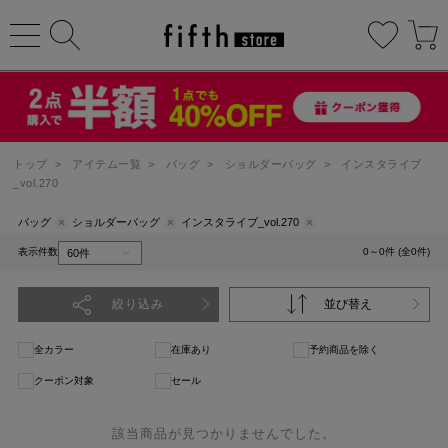
トップ
>
アイテム一覧
>
バッグ
>
ショルダーバッグ
>
インスタライブ
_vol.270
バッグ
ショルダーバッグ
インスタライブ_vol.270
表示件数
0～0件 (全0件)
絞り込み
並び替え
全カラー
在庫あり
予約商品を除く
クーポン対象
セール
該当商品が見つかりませんでした。