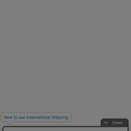
再入荷しました
人気アイテムが待望の再入荷
クーポンを取得
とらまめさんが選ぶ
低身長さん必見アイテム5選