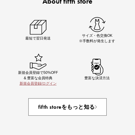
About fifth store
ノベルティ第1弾
サシェ（香り袋）を先着200名様にプレゼント！
サイズ・色交換OK
最短で翌日発送
※手数料が発生します
新規会員登録で50%OFF
& 豊富な会員特典
豊富な決済方法
新規会員登録/ログイン
あと1点にちょうどいい！お助けプチアイテム
fifth storeをもっと知る