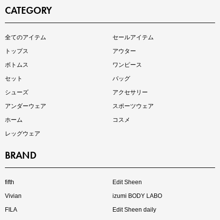
CATEGORY
即戦力アイテム続々対象
全てのアイテム
セールアイテム
夏服まとめて手に入れるなら今
トップス
アウター
ボトムス
ワンピース
セット
バッグ
シューズ
アクセサリー
アンダーウェア
スポーツウェア
ホーム
コスメ
レッグウェア
BRAND
注目の新作が販売開始
fifth
Edit Sheen
Vivian
izumi BODY LABO
FILA
Edit Sheen daily