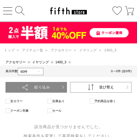
トップ
>
アイテム一覧
>
アクセサリー
>
イヤリング
>
1400_3
アクセサリー
イヤリング
1400_3
表示件数
0～0件 (全0件)
絞り込み
並び替え
全カラー
在庫あり
予約商品を除く
クーポン対象
セール
該当商品が見つかりませんでした。
検索条件を変更して再度検索をしてください。