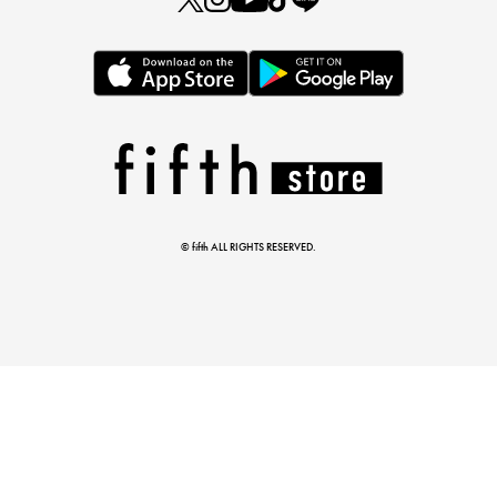
この夏の主役確定！
ボタニカル柄スカート
© fifth ALL RIGHTS RESERVED.
真夏のオフィスカジュアル
基本ルールとアイテムの選び方を徹底解説