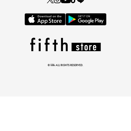
この夏の主役確定！
ボタニカル柄スカート
© fifth ALL RIGHTS RESERVED.
真夏のオフィスカジュアル
基本ルールとアイテムの選び方を徹底解説