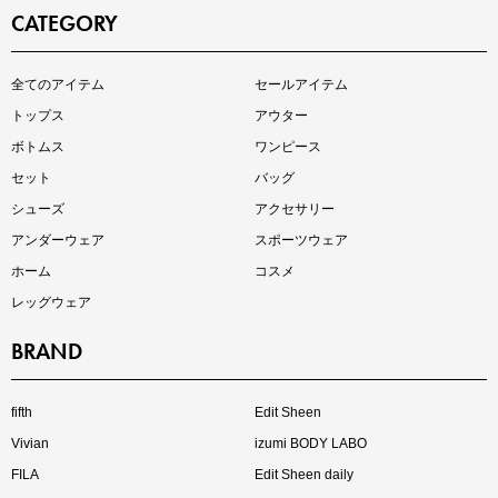
CATEGORY
全てのアイテム
セールアイテム
注目の新作が販売開始
トップス
アウター
ボトムス
ワンピース
セット
バッグ
シューズ
アクセサリー
アンダーウェア
スポーツウェア
ホーム
コスメ
レッグウェア
BRAND
インスタライブ【8.7配信】
ご紹介アイテムはこちら
fifth
Edit Sheen
Vivian
izumi BODY LABO
FILA
Edit Sheen daily