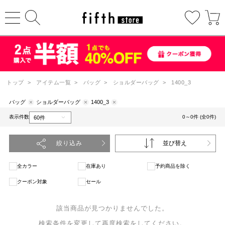
トップ
>
アイテム一覧
>
バッグ
>
ショルダーバッグ
>
1400_3
バッグ
ショルダーバッグ
1400_3
表示件数
0～0件 (全0件)
絞り込み
並び替え
全カラー
在庫あり
予約商品を除く
クーポン対象
セール
該当商品が見つかりませんでした。
検索条件を変更して再度検索をしてください。