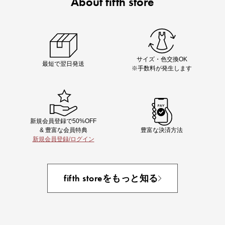
About fifth store
即戦力アイテム続々対象
夏服まとめて手に入れるなら今
サイズ・色交換OK
最短で翌日発送
※手数料が発生します
新規会員登録で50%OFF
& 豊富な会員特典
豊富な決済方法
新規会員登録/ログイン
あと1点にちょうどいい！お助けプチアイテム
fifth storeをもっと知る