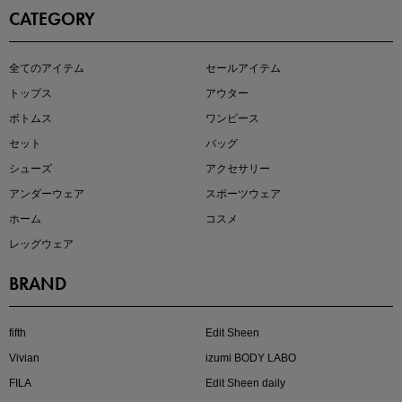
CATEGORY
即戦力アイテム続々対象
全てのアイテム
セールアイテム
夏服まとめて手に入れるなら今
トップス
アウター
ボトムス
ワンピース
セット
バッグ
シューズ
アクセサリー
アンダーウェア
スポーツウェア
ホーム
コスメ
レッグウェア
BRAND
注目の新作が販売開始
fifth
Edit Sheen
Vivian
izumi BODY LABO
FILA
Edit Sheen daily