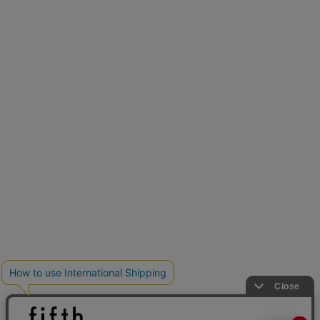
再入荷しました
人気アイテムが待望の再入荷
クーポンを取得
とらまめさんが選ぶ
低身長さん必見アイテム5選