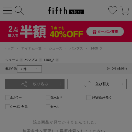
トップ
>
アイテム一覧
>
シューズ
>
パンプス
>
1400_3
シューズ
パンプス
1400_3
表示件数
0～0件 (全0件)
絞り込み
並び替え
全カラー
在庫あり
予約商品を除く
クーポン対象
セール
該当商品が見つかりませんでした。
検索条件を変更して再度検索をしてください。