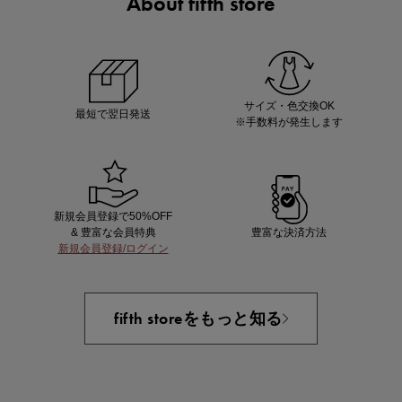
About fifth store
ノベルティ第1弾
サシェ（香り袋）を先着200名様にプレゼント！
サイズ・色交換OK
最短で翌日発送
※手数料が発生します
新規会員登録で50%OFF
& 豊富な会員特典
豊富な決済方法
新規会員登録/ログイン
あと1点にちょうどいい！お助けプチアイテム
fifth storeをもっと知る