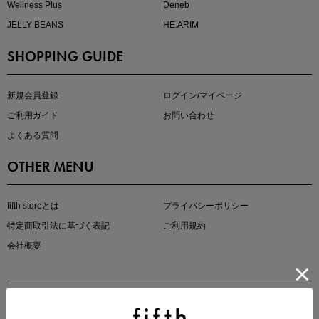
Wellness Plus
Deneb
JELLY BEANS
HE:ARIM
SHOPPING GUIDE
kokoさんセレクト
大人の着映えアイテム5選
新規会員登録
ログイン/マイページ
ご利用ガイド
お問い合わせ
よくある質問
OTHER MENU
fifth storeとは
プライバシーポリシー
特定商取引法に基づく表記
ご利用規約
会社概要
マストバイアイテム
今季の注目アイテムをご紹介