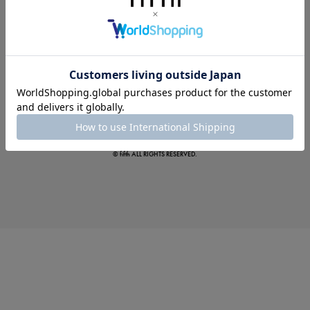
この夏の主役確定！
ボタニカル柄スカート
© fifth ALL RIGHTS RESERVED.
真夏のオフィスカジュアル
基本ルールとアイテムの選び方を徹底解説