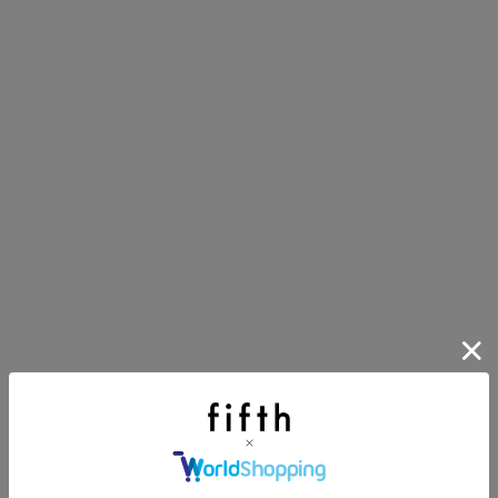
第1弾
り袋）を先着200名様にプレゼント！