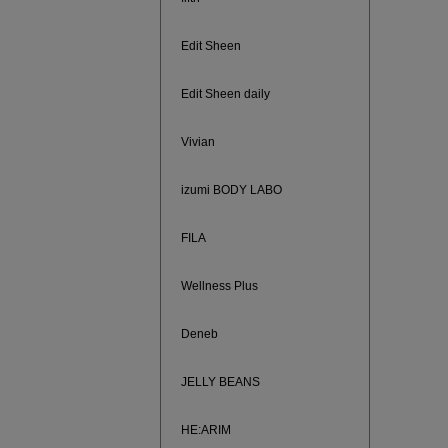
ご紹介ア
Edit Sheen
Edit Sheen daily
Vivian
izumi BODY LABO
FILA
Wellness Plus
買えば買う
Deneb
JELLY BEANS
HE:ARIM