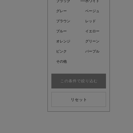
ブラック
ホワイト
グレー
ベージュ
ブラウン
レッド
ブルー
イエロー
オレンジ
グリーン
ピンク
パープル
その他
この条件で絞り込む
kokoさ
リセット
大人の着映