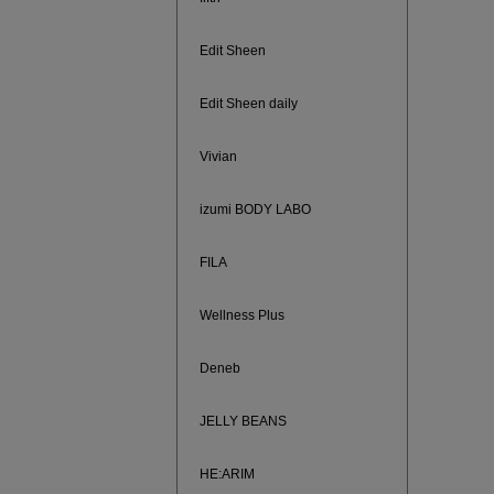
Edit Sheen
Edit Sheen daily
Vivian
izumi BODY LABO
FILA
Wellness Plus
ノベルティ
サシェ（香
Deneb
JELLY BEANS
HE:ARIM