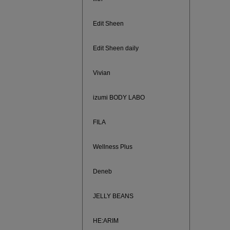
Edit Sheen
Edit Sheen daily
Vivian
izumi BODY LABO
FILA
Wellness Plus
880円均
Deneb
JELLY BEANS
HE:ARIM