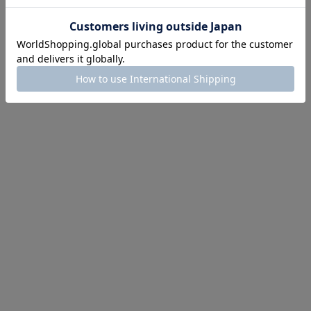
ほどお得! 最大半額クーポン
主役確定！
ル柄スカート