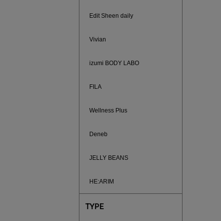
Edit Sheen daily
Vivian
izumi BODY LABO
FILA
Wellness Plus
Deneb
880円均
JELLY BEANS
HE:ARIM
TYPE