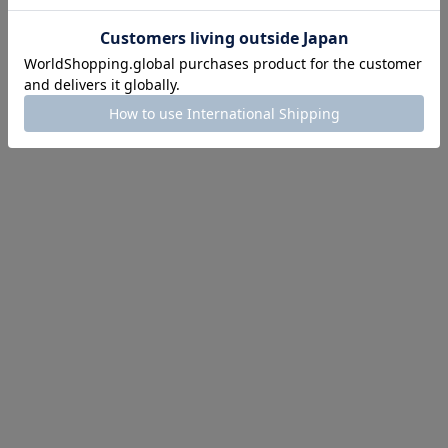
ほどお得! 最大半額クーポン
主役確定！
ル柄スカート