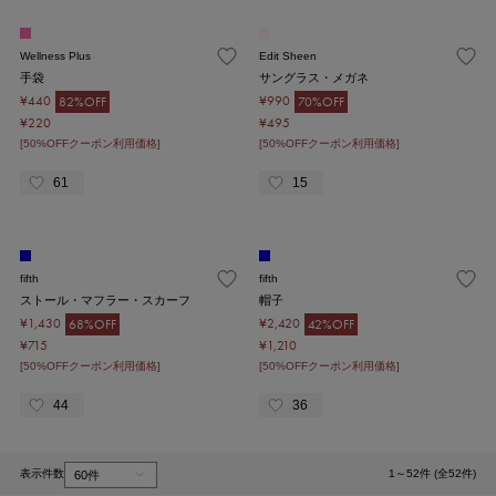
Wellness Plus
Edit Sheen
手袋
サングラス・メガネ
¥440
¥990
82%OFF
70%OFF
¥220
¥495
[50%OFFクーポン利用価格]
[50%OFFクーポン利用価格]
61
15
fifth
fifth
ストール・マフラー・スカーフ
帽子
¥1,430
¥2,420
68%OFF
42%OFF
¥715
¥1,210
[50%OFFクーポン利用価格]
[50%OFFクーポン利用価格]
44
36
表示件数
1～52件 (全52件)