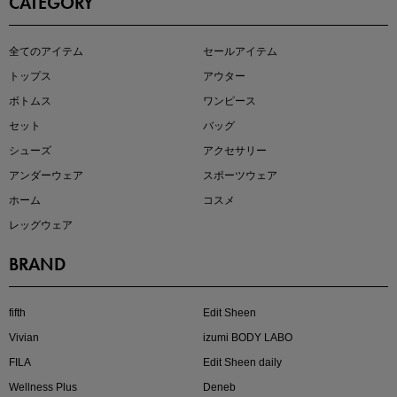
CATEGORY
即戦力アイテム続々対象
全てのアイテム
セールアイテム
夏服まとめて手に入れるなら今
トップス
アウター
ボトムス
ワンピース
セット
バッグ
シューズ
アクセサリー
アンダーウェア
スポーツウェア
ホーム
コスメ
レッグウェア
BRAND
注目の新作が販売開始
fifth
Edit Sheen
Vivian
izumi BODY LABO
FILA
Edit Sheen daily
Wellness Plus
Deneb