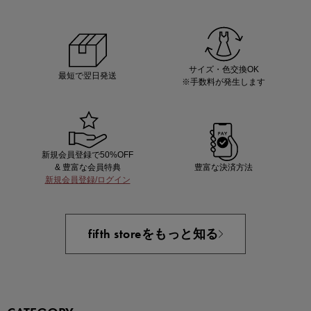
ノベルティ第1弾
サシェ（香り袋）を先着200名様にプレゼント！
サイズ・色交換OK
最短で翌日発送
※手数料が発生します
新規会員登録で50%OFF
& 豊富な会員特典
豊富な決済方法
新規会員登録/ログイン
あと1点にちょうどいい！お助けプチアイテム
fifth storeをもっと知る