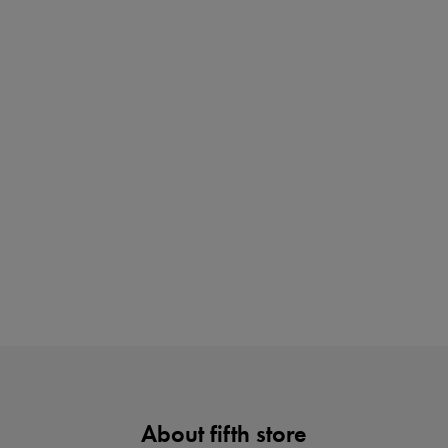
インスタライブ【8.7配信】
ご紹介アイテムはこちら
買えば買うほどお得! 最大半額クーポン
About fifth store