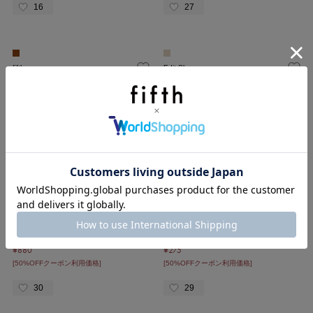
16
27
fifth
Edit Sheen
ストール・マフラー・スカーフ
帽子
¥2,420
¥1,540
32%OFF
46%OFF
¥1,210
¥770
[50%OFFクーポン利用価格]
[50%OFFクーポン利用価格]
23
34
fifth
Wellness Plus
ストール・マフラー・スカーフ
その他アクセサリー
¥1,760
¥550
41%OFF
87%OFF
¥880
¥275
[50%OFFクーポン利用価格]
[50%OFFクーポン利用価格]
30
29