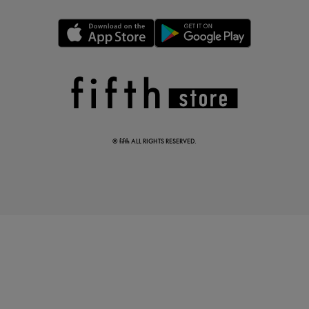
この夏の主役確定！
ボタニカル柄スカート
© fifth ALL RIGHTS RESERVED.
真夏のオフィスカジュアル
基本ルールとアイテムの選び方を徹底解説