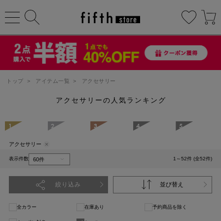
トップ
>
アイテム一覧
>
アクセサリー
アクセサリーの人気ランキング
1
2
3
4
5
アクセサリー
表示件数
1～52件 (全52件)
絞り込み
並び替え
全カラー
在庫あり
予約商品を除く