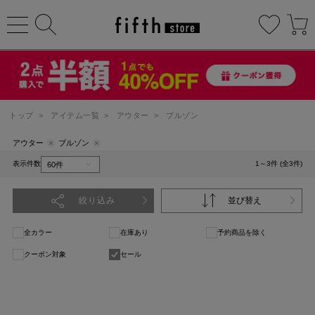
トップ
>
アイテム一覧
>
アウター
>
ブルゾン
アウター
ブルゾン
表示件数
1～3件 (全3件)
絞り込み
並び替え
全カラー
在庫あり
予約商品を除く
クーポン対象
セール
1