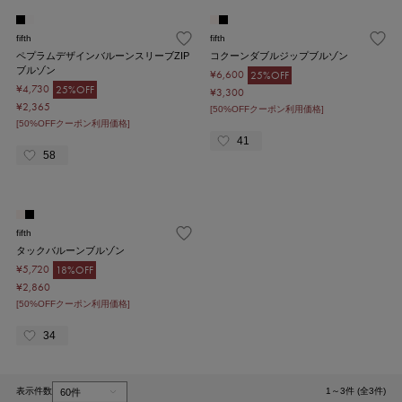
fifth
fifth
ペプラムデザインバルーンスリーブZIP
コクーンダブルジップブルゾン
ブルゾン
¥6,600
25%OFF
¥4,730
25%OFF
¥3,300
¥2,365
[50%OFFクーポン利用価格]
[50%OFFクーポン利用価格]
41
58
fifth
タックバルーンブルゾン
¥5,720
18%OFF
¥2,860
[50%OFFクーポン利用価格]
34
表示件数
1～3件 (全3件)