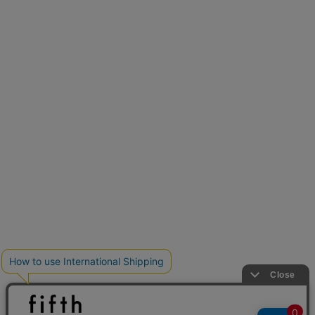
再入荷しました
人気アイテムが待望の再入荷
クーポンを取得
とらまめさんが選ぶ
低身長さん必見アイテム5選