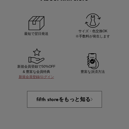
ノベルティ第1弾
サシェ（香り袋）を先着200名様にプレゼント！
サイズ・色交換OK
最短で翌日発送
※手数料が発生します
新規会員登録で50%OFF
& 豊富な会員特典
豊富な決済方法
新規会員登録/ログイン
あと1点にちょうどいい！お助けプチアイテム
fifth storeをもっと知る