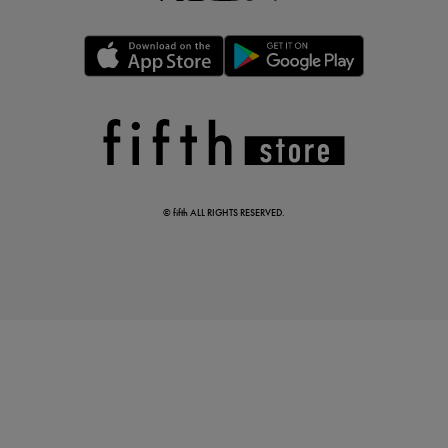
この夏の主役確定！
ボタニカル柄スカート
© fifth ALL RIGHTS RESERVED.
真夏のオフィスカジュアル
基本ルールとアイテムの選び方を徹底解説