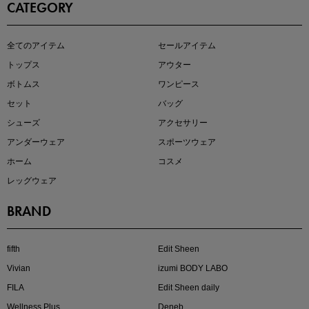
CATEGORY
即戦力アイテム続々対象
全てのアイテム
セールアイテム
夏服まとめて手に入れるなら今
トップス
アウター
ボトムス
ワンピース
セット
バッグ
シューズ
アクセサリー
アンダーウェア
スポーツウェア
ホーム
コスメ
レッグウェア
BRAND
注目の新作が販売開始
fifth
Edit Sheen
Vivian
izumi BODY LABO
FILA
Edit Sheen daily
Wellness Plus
Deneb