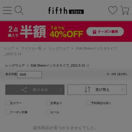
トップ
>
アイテム一覧
>
レッグウェア
>
Edit Sheenインスタライブ
_2021.5.13
レッグウェア
Edit Sheenインスタライブ_2021.5.13
表示件数
0～0件 (全0件)
絞り込み
並び替え
全カラー
在庫あり
予約商品を除く
クーポン対象
セール
該当商品が見つかりませんでした。