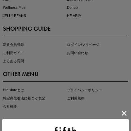
Wellness Plus
Deneb
JELLY BEANS
HE:ARIM
SHOPPING GUIDE
即戦力アイテム続々対象
夏服まとめて手に入れるなら今
新規会員登録
ログイン/マイページ
ご利用ガイド
お問い合わせ
よくある質問
OTHER MENU
fifth storeとは
プライバシーポリシー
特定商取引法に基づく表記
ご利用規約
真夏のオフィスカジュアル
会社概要
基本ルールとアイテムの選び方を徹底解説