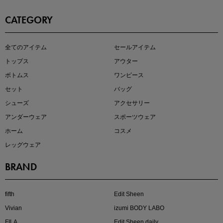
CATEGORY
この夏の主役確定！
全てのアイテム
セールアイテム
ボタニカル柄スカート
トップス
アウター
ボトムス
ワンピース
セット
バッグ
シューズ
アクセサリー
アンダーウェア
スポーツウェア
ホーム
コスメ
レッグウェア
BRAND
近日販売のアイテムを先見せ
fifth
Edit Sheen
Vivian
izumi BODY LABO
FILA
Edit Sheen daily