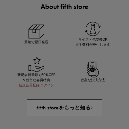
About fifth store
マストバイアイテム
今季の注目アイテムをご紹介
サイズ・色交換OK
最短で翌日発送
※手数料が発生します
新規会員登録で50%OFF
& 豊富な会員特典
豊富な決済方法
新規会員登録/ログイン
買えば買うほどお得! 最大半額クーポン
fifth storeをもっと知る