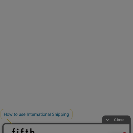
新色追加
人気アイテムに新色登場
クーポンを取得
低身長さん用サイズ
U150サイズでおしゃれを楽しむ。