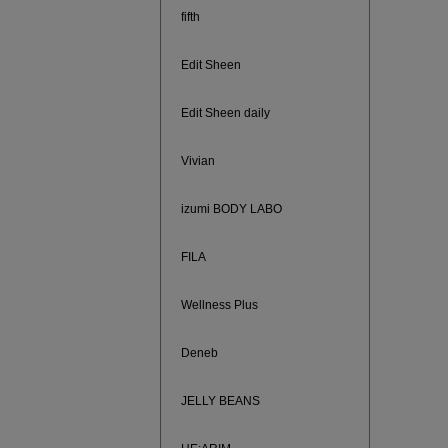
fifth
Edit Sheen
Edit Sheen daily
Vivian
izumi BODY LABO
FILA
880円均
Wellness Plus
Deneb
JELLY BEANS