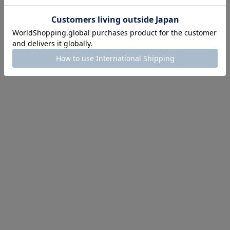
ほどお得! 最大半額クーポン
主役確定！
ル柄スカート