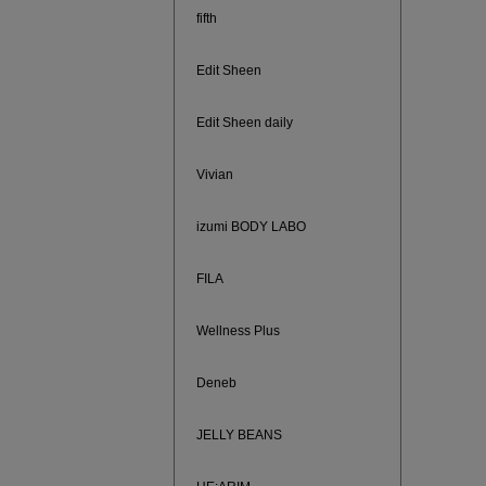
ご紹介ア
fifth
Edit Sheen
Edit Sheen daily
Vivian
izumi BODY LABO
FILA
Wellness Plus
買えば買う
Deneb
JELLY BEANS