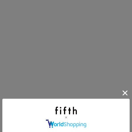
第1弾
り袋）を先着200名様にプレゼント！