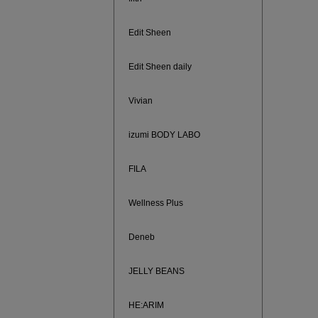
Edit Sheen
Edit Sheen daily
Vivian
izumi BODY LABO
FILA
Wellness Plus
880円均
Deneb
JELLY BEANS
HE:ARIM