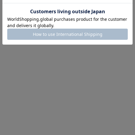
ほどお得! 最大半額クーポン
主役確定！
ル柄スカート