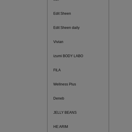
ご紹介ア
Edit Sheen
Edit Sheen daily
Vivian
izumi BODY LABO
FILA
Wellness Plus
買えば買う
Deneb
JELLY BEANS
HE:ARIM