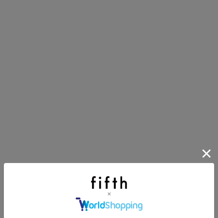
第1弾
り袋）を先着200名様にプレゼント！