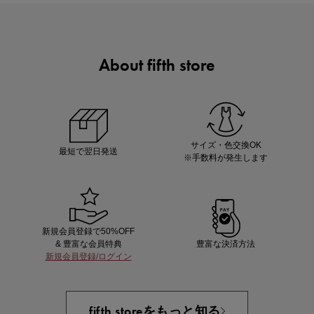
About fifth store
ノベルティ第1弾
サシェ（香り袋）を先着200名様にプレゼント！
サイズ・色交換OK
最短で翌日発送
※手数料が発生します
新規会員登録で50%OFF
& 豊富な会員特典
豊富な決済方法
新規会員登録/ログイン
あと1点にちょうどいい！お助けプチアイテム
fifth storeをもっと知る