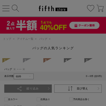
トップ
>
アイテム一覧
>
バッグ
>
バッグの人気ランキング
1
2
3
4
5
バッグ
- - -
表示件数
0～0件 (全0件)
絞り込み
並び替え
全カラー
在庫あり
予約商品を除く