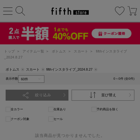
トップ
>
アイテム一覧
>
ボトムス
>
スカート
>
fifthインスタライブ
_2024.8.27
ボトムス
スカート
fifthインスタライブ_2024.8.27
表示件数
0～0件 (全0件)
絞り込み
並び替え
全カラー
在庫あり
予約商品を除く
クーポン対象
セール
該当商品が見つかりませんでした。