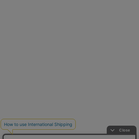
再入荷しました
人気アイテムが待望の再入荷
クーポンを取得
とらまめさんが選ぶ
低身長さん必見アイテム5選