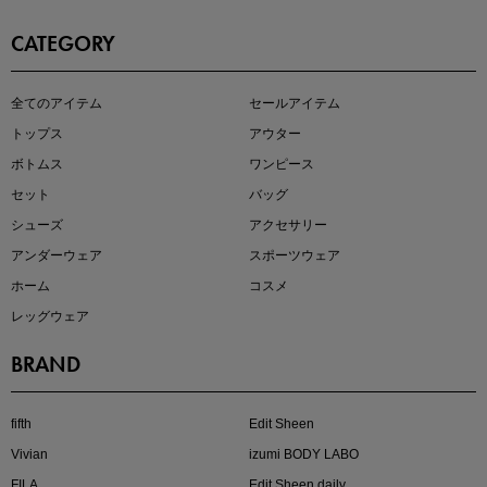
CATEGORY
即戦力アイテム続々対象
全てのアイテム
セールアイテム
夏服まとめて手に入れるなら今
トップス
アウター
ボトムス
ワンピース
セット
バッグ
シューズ
アクセサリー
アンダーウェア
スポーツウェア
ホーム
コスメ
レッグウェア
BRAND
注目の新作が販売開始
fifth
Edit Sheen
Vivian
izumi BODY LABO
FILA
Edit Sheen daily