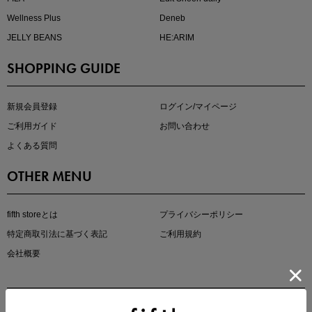
Wellness Plus
Deneb
JELLY BEANS
HE:ARIM
SHOPPING GUIDE
kokoさんセレクト
大人の着映えアイテム5選
新規会員登録
ログイン/マイページ
ご利用ガイド
お問い合わせ
よくある質問
OTHER MENU
fifth storeとは
プライバシーポリシー
特定商取引法に基づく表記
ご利用規約
会社概要
マストバイアイテム
今季の注目アイテムをご紹介