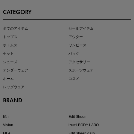
CATEGORY
全てのアイテム
セールアイテム
注目の新作が販売開始
トップス
アウター
ボトムス
ワンピース
セット
バッグ
シューズ
アクセサリー
アンダーウェア
スポーツウェア
ホーム
コスメ
レッグウェア
BRAND
kokoさんセレクト
大人の着映えアイテム5選
fifth
Edit Sheen
Vivian
izumi BODY LABO
FILA
Edit Sheen daily