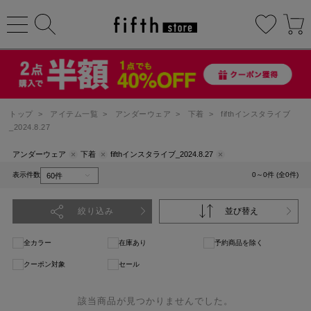
トップ
>
アイテム一覧
>
アンダーウェア
>
下着
>
fifthインスタライブ
_2024.8.27
アンダーウェア
下着
fifthインスタライブ_2024.8.27
表示件数
0～0件 (全0件)
絞り込み
並び替え
全カラー
在庫あり
予約商品を除く
クーポン対象
セール
該当商品が見つかりませんでした。