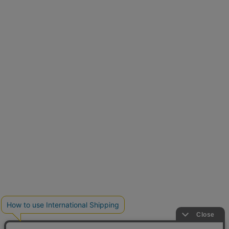
とらまめさんが選ぶ
低身長さん必見アイテム5選
新色追加
人気アイテムに新色登場