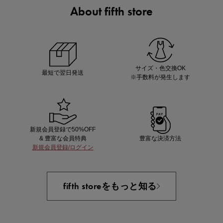
About fifth store
あと1点にちょうどいい！お助けプチアイテム
サイズ・色交換OK
最短で翌日発送
※手数料が発生します
新規会員登録で50%OFF
& 豊富な会員特典
豊富な決済方法
新規会員登録/ログイン
即戦力アイテム続々対象
夏服まとめて手に入れるなら今
fifth storeをもっと知る