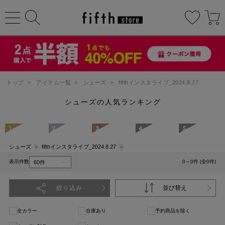
トップ
>
アイテム一覧
>
シューズ
>
fifthインスタライブ_2024.8.27
シューズの人気ランキング
1
2
3
4
5
シューズ
fifthインスタライブ_2024.8.27
表示件数
0～0件 (全0件)
絞り込み
並び替え
全カラー
在庫あり
予約商品を除く