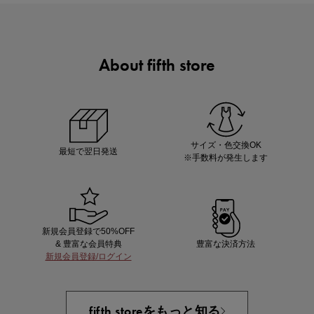
About fifth store
ノベルティ第1弾
サシェ（香り袋）を先着200名様にプレゼント！
サイズ・色交換OK
最短で翌日発送
※手数料が発生します
新規会員登録で50%OFF
& 豊富な会員特典
豊富な決済方法
新規会員登録/ログイン
あと1点にちょうどいい！お助けプチアイテム
fifth storeをもっと知る