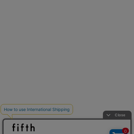
新色追加
人気アイテムに新色登場
クーポンを取得
低身長さん用サイズ
U150サイズでおしゃれを楽しむ。