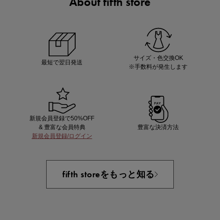
About fifth store
マストバイアイテム
今季の注目アイテムをご紹介
サイズ・色交換OK
最短で翌日発送
※手数料が発生します
新規会員登録で50%OFF
& 豊富な会員特典
豊富な決済方法
新規会員登録/ログイン
買えば買うほどお得! 最大半額クーポン
fifth storeをもっと知る