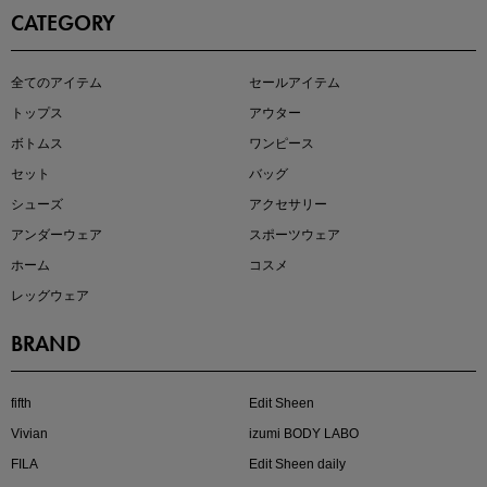
CATEGORY
この夏の主役確定！
全てのアイテム
セールアイテム
ボタニカル柄スカート
トップス
アウター
ボトムス
ワンピース
セット
バッグ
シューズ
アクセサリー
アンダーウェア
スポーツウェア
ホーム
コスメ
レッグウェア
BRAND
近日販売のアイテムを先見せ
fifth
Edit Sheen
Vivian
izumi BODY LABO
FILA
Edit Sheen daily