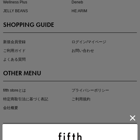
Wellness Plus
Deneb
JELLY BEANS
HE:ARIM
SHOPPING GUIDE
即戦力アイテム続々対象
夏服まとめて手に入れるなら今
新規会員登録
ログイン/マイページ
ご利用ガイド
お問い合わせ
よくある質問
OTHER MENU
fifth storeとは
プライバシーポリシー
特定商取引法に基づく表記
ご利用規約
真夏のオフィスカジュアル
会社概要
基本ルールとアイテムの選び方を徹底解説