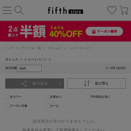
トップ
>
アイテム一覧
>
ボトムス
>
ショートパンツ
ボトムス
ショートパンツ
表示件数
0～0件 (全0件)
絞り込み
並び替え
全カラー
在庫あり
予約商品を除く
クーポン対象
セール
該当商品が見つかりませんでした。
検索条件を変更して再度検索をしてください。