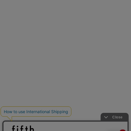
再入荷しました
人気アイテムが待望の再入荷
クーポンを取得
とらまめさんが選ぶ
低身長さん必見アイテム5選