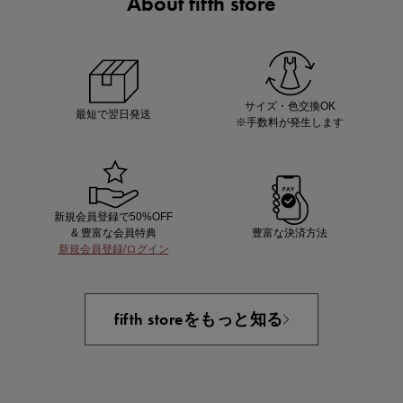
About fifth store
ノベルティ第1弾
サシェ（香り袋）を先着200名様にプレゼント！
サイズ・色交換OK
最短で翌日発送
※手数料が発生します
新規会員登録で50%OFF
& 豊富な会員特典
豊富な決済方法
新規会員登録/ログイン
あと1点にちょうどいい！お助けプチアイテム
fifth storeをもっと知る