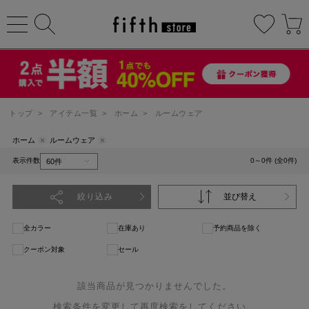
トップ
>
アイテム一覧
>
ホーム
>
ルームウェア
ホーム
ルームウェア
表示件数
0～0件 (全0件)
絞り込み
並び替え
全カラー
在庫あり
予約商品を除く
クーポン対象
セール
該当商品が見つかりませんでした。
検索条件を変更して再度検索をしてください。