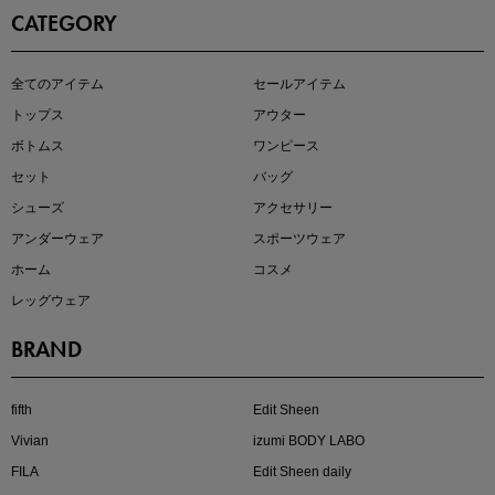
CATEGORY
即戦力アイテム続々対象
全てのアイテム
セールアイテム
夏服まとめて手に入れるなら今
トップス
アウター
ボトムス
ワンピース
セット
バッグ
シューズ
アクセサリー
アンダーウェア
スポーツウェア
ホーム
コスメ
レッグウェア
BRAND
注目の新作が販売開始
fifth
Edit Sheen
Vivian
izumi BODY LABO
FILA
Edit Sheen daily