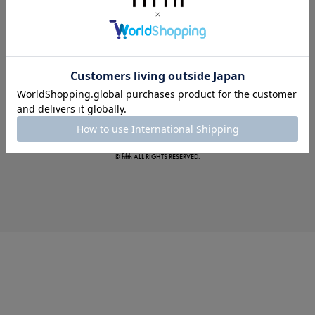
この夏の主役確定！
ボタニカル柄スカート
© fifth ALL RIGHTS RESERVED.
真夏のオフィスカジュアル
基本ルールとアイテムの選び方を徹底解説