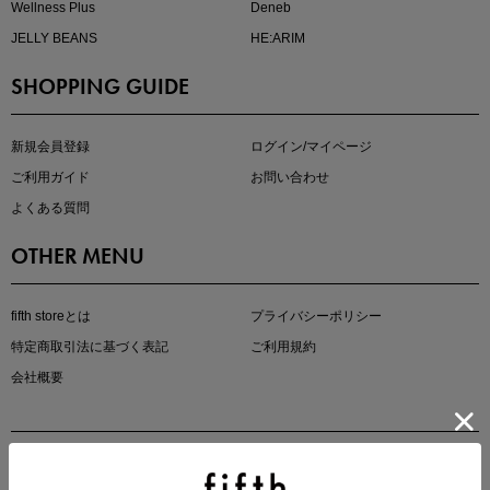
Wellness Plus
Deneb
JELLY BEANS
HE:ARIM
SHOPPING GUIDE
kokoさんセレクト
大人の着映えアイテム5選
新規会員登録
ログイン/マイページ
ご利用ガイド
お問い合わせ
よくある質問
OTHER MENU
fifth storeとは
プライバシーポリシー
特定商取引法に基づく表記
ご利用規約
会社概要
マストバイアイテム
今季の注目アイテムをご紹介