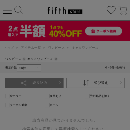
トップ
>
アイテム一覧
>
ワンピース
>
キャミワンピース
ワンピース
キャミワンピース
表示件数
0～0件 (全0件)
絞り込み
並び替え
全カラー
在庫あり
予約商品を除く
クーポン対象
セール
該当商品が見つかりませんでした。
検索条件を変更して再度検索をしてください。