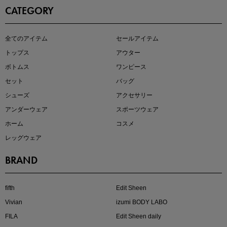
CATEGORY
この夏の主役確定！
全てのアイテム
セールアイテム
ボタニカル柄スカート
トップス
アウター
ボトムス
ワンピース
セット
バッグ
シューズ
アクセサリー
アンダーウェア
スポーツウェア
ホーム
コスメ
レッグウェア
BRAND
近日販売のアイテムを先見せ
fifth
Edit Sheen
Vivian
izumi BODY LABO
FILA
Edit Sheen daily