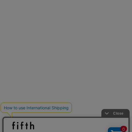
新色追加
人気アイテムに新色登場
クーポンを取得
低身長さん用サイズ
U150サイズでおしゃれを楽しむ。