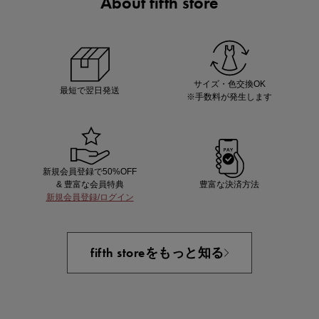
About fifth store
マストバイアイテム
今季の注目アイテムをご紹介
サイズ・色交換OK
最短で翌日発送
※手数料が発生します
新規会員登録で50%OFF
& 豊富な会員特典
豊富な決済方法
新規会員登録/ログイン
買えば買うほどお得! 最大半額クーポン
fifth storeをもっと知る