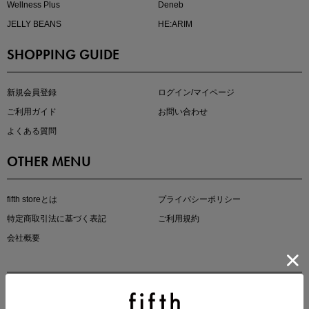
Wellness Plus
Deneb
JELLY BEANS
HE:ARIM
SHOPPING GUIDE
即戦力アイテム続々対象
夏服まとめて手に入れるなら今
新規会員登録
ログイン/マイページ
ご利用ガイド
お問い合わせ
よくある質問
OTHER MENU
fifth storeとは
プライバシーポリシー
特定商取引法に基づく表記
ご利用規約
真夏のオフィスカジュアル
会社概要
基本ルールとアイテムの選び方を徹底解説