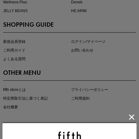
Wellness Plus
Deneb
JELLY BEANS
HE:ARIM
SHOPPING GUIDE
即戦力アイテム続々対象
夏服まとめて手に入れるなら今
新規会員登録
ログイン/マイページ
ご利用ガイド
お問い合わせ
よくある質問
OTHER MENU
fifth storeとは
プライバシーポリシー
特定商取引法に基づく表記
ご利用規約
真夏のオフィスカジュアル
会社概要
基本ルールとアイテムの選び方を徹底解説