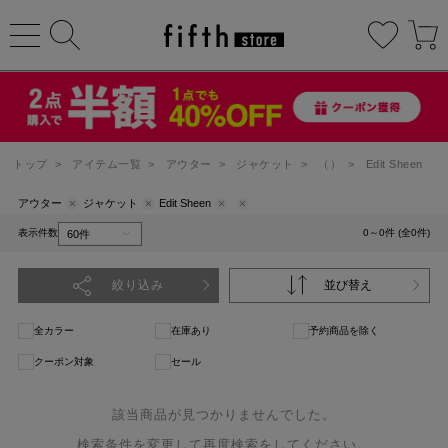
トップ
>
アイテム一覧
>
アウター
>
ジャケット
>
（）
>
Edit Sheen
アウター
ジャケット
Edit Sheen
表示件数
0～0件 (全0件)
絞り込み
並び替え
全カラー
在庫あり
予約商品を除く
クーポン対象
セール
該当商品が見つかりませんでした。
検索条件を変更して再度検索をしてください。