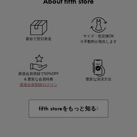
About fifth store
マストバイアイテム
今季の注目アイテムをご紹介
サイズ・色交換OK
最短で翌日発送
※手数料が発生します
新規会員登録で50%OFF
& 豊富な会員特典
豊富な決済方法
新規会員登録/ログイン
買えば買うほどお得! 最大半額クーポン
fifth storeをもっと知る