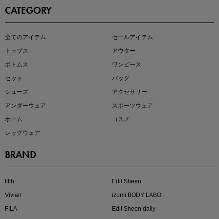
CATEGORY
この夏の主役確定！
全てのアイテム
セールアイテム
ボタニカル柄スカート
トップス
アウター
ボトムス
ワンピース
セット
バッグ
シューズ
アクセサリー
アンダーウェア
スポーツウェア
ホーム
コスメ
レッグウェア
BRAND
近日販売のアイテムを先見せ
fifth
Edit Sheen
Vivian
izumi BODY LABO
FILA
Edit Sheen daily