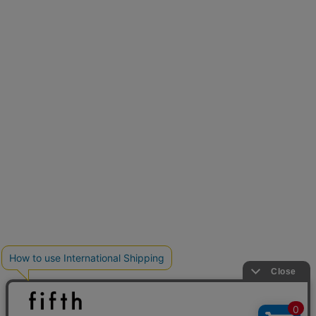
新色追加
人気アイテムに新色登場
クーポンを取得
低身長さん用サイズ
U150サイズでおしゃれを楽しむ。