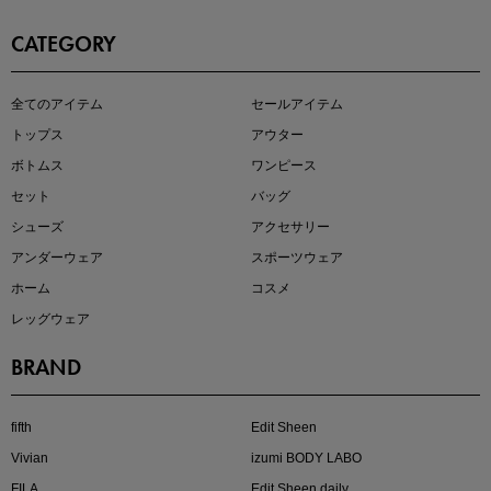
CATEGORY
即戦力アイテム続々対象
全てのアイテム
セールアイテム
夏服まとめて手に入れるなら今
トップス
アウター
ボトムス
ワンピース
セット
バッグ
シューズ
アクセサリー
アンダーウェア
スポーツウェア
ホーム
コスメ
レッグウェア
BRAND
注目の新作が販売開始
fifth
Edit Sheen
Vivian
izumi BODY LABO
FILA
Edit Sheen daily