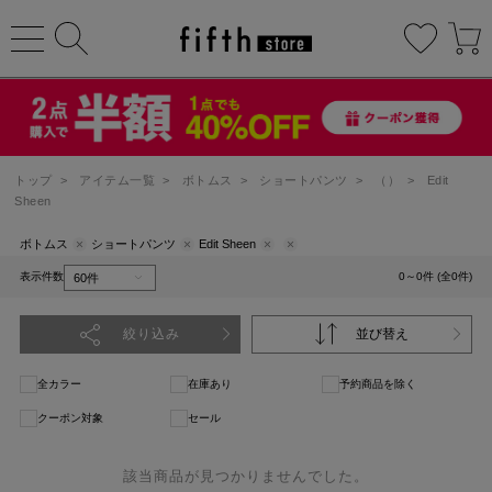
トップ
>
アイテム一覧
>
ボトムス
>
ショートパンツ
>
（）
>
Edit
Sheen
ボトムス
ショートパンツ
Edit Sheen
表示件数
0～0件 (全0件)
絞り込み
並び替え
全カラー
在庫あり
予約商品を除く
クーポン対象
セール
該当商品が見つかりませんでした。