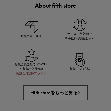
About fifth store
ノベルティ第1弾
サシェ（香り袋）を先着200名様にプレゼント！
サイズ・色交換OK
最短で翌日発送
※手数料が発生します
新規会員登録で50%OFF
& 豊富な会員特典
豊富な決済方法
新規会員登録/ログイン
あと1点にちょうどいい！お助けプチアイテム
fifth storeをもっと知る