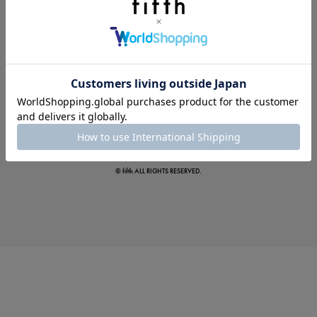
この夏の主役確定！
ボタニカル柄スカート
© fifth ALL RIGHTS RESERVED.
真夏のオフィスカジュアル
基本ルールとアイテムの選び方を徹底解説