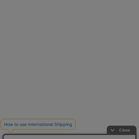
再入荷しました
人気アイテムが待望の再入荷
クーポンを取得
とらまめさんが選ぶ
低身長さん必見アイテム5選