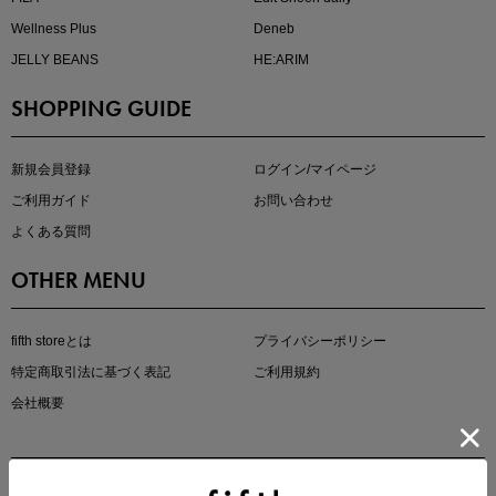
Wellness Plus
Deneb
JELLY BEANS
HE:ARIM
SHOPPING GUIDE
kokoさんセレクト
大人の着映えアイテム5選
新規会員登録
ログイン/マイページ
ご利用ガイド
お問い合わせ
よくある質問
OTHER MENU
fifth storeとは
プライバシーポリシー
特定商取引法に基づく表記
ご利用規約
会社概要
マストバイアイテム
今季の注目アイテムをご紹介