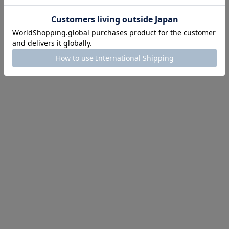
ほどお得! 最大半額クーポン
主役確定！
ル柄スカート