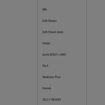
ご紹介ア
fifth
Edit Sheen
Edit Sheen daily
Vivian
izumi BODY LABO
FILA
買えば買う
Wellness Plus
Deneb
JELLY BEANS