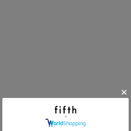
第1弾
り袋）を先着200名様にプレゼント！