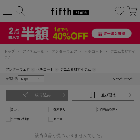
トップ
>
アイテム一覧
>
アンダーウェア
>
ペチコート
>
デニム素材アイ
テム
アンダーウェア
ペチコート
デニム素材アイテム
表示件数
0～0件 (全0件)
絞り込み
並び替え
全カラー
在庫あり
予約商品を除く
クーポン対象
セール
該当商品が見つかりませんでした。