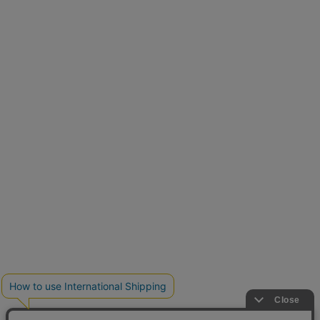
再入荷しました
人気アイテムが待望の再入荷
クーポンを取得
とらまめさんが選ぶ
低身長さん必見アイテム5選