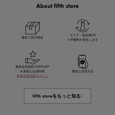
About fifth store
ノベルティ第1弾
サシェ（香り袋）を先着200名様にプレゼント！
サイズ・色交換OK
最短で翌日発送
※手数料が発生します
新規会員登録で50%OFF
& 豊富な会員特典
豊富な決済方法
新規会員登録/ログイン
あと1点にちょうどいい！お助けプチアイテム
fifth storeをもっと知る