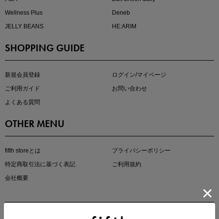
Wellness Plus
Deneb
JELLY BEANS
HE:ARIM
SHOPPING GUIDE
kokoさんセレクト
大人の着映えアイテム5選
新規会員登録
ログイン/マイページ
ご利用ガイド
お問い合わせ
よくある質問
OTHER MENU
fifth storeとは
プライバシーポリシー
特定商取引法に基づく表記
ご利用規約
会社概要
マストバイアイテム
今季の注目アイテムをご紹介