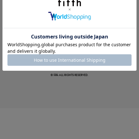
この夏の主役確定！
ボタニカル柄スカート
© fifth ALL RIGHTS RESERVED.
真夏のオフィスカジュアル
基本ルールとアイテムの選び方を徹底解説