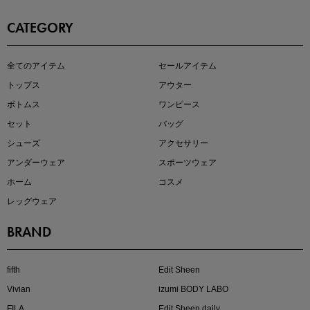
CATEGORY
即戦力アイテム続々対象
全てのアイテム
セールアイテム
夏服まとめて手に入れるなら今
トップス
アウター
ボトムス
ワンピース
セット
バッグ
シューズ
アクセサリー
アンダーウェア
スポーツウェア
ホーム
コスメ
レッグウェア
BRAND
注目の新作が販売開始
fifth
Edit Sheen
Vivian
izumi BODY LABO
FILA
Edit Sheen daily