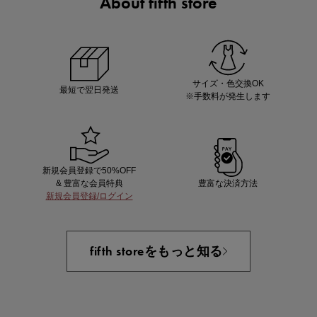
About fifth store
あと1点にちょうどいい！お助けプチアイテム
サイズ・色交換OK
最短で翌日発送
※手数料が発生します
新規会員登録で50%OFF
& 豊富な会員特典
豊富な決済方法
新規会員登録/ログイン
即戦力アイテム続々対象
夏服まとめて手に入れるなら今
fifth storeをもっと知る