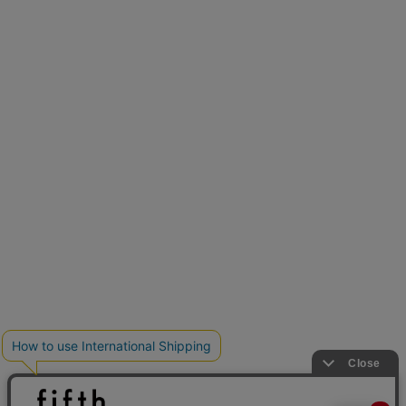
とらまめさんが選ぶ
低身長さん必見アイテム5選
新色追加
人気アイテムに新色登場