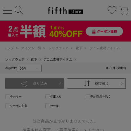
トップ
>
アイテム一覧
>
レッグウェア
>
靴下
>
デニム素材アイテム
レッグウェア
靴下
デニム素材アイテム
表示件数
0～0件 (全0件)
絞り込み
並び替え
全カラー
在庫あり
予約商品を除く
クーポン対象
セール
該当商品が見つかりませんでした。
検索条件を変更して再度検索をしてください。