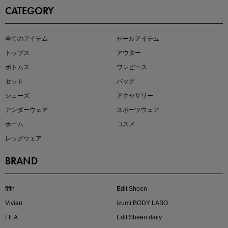
CATEGORY
全てのアイテム
セールアイテム
注目の新作が販売開始
トップス
アウター
ボトムス
ワンピース
セット
バッグ
シューズ
アクセサリー
アンダーウェア
スポーツウェア
ホーム
コスメ
レッグウェア
BRAND
kokoさんセレクト
大人の着映えアイテム5選
fifth
Edit Sheen
Vivian
izumi BODY LABO
FILA
Edit Sheen daily