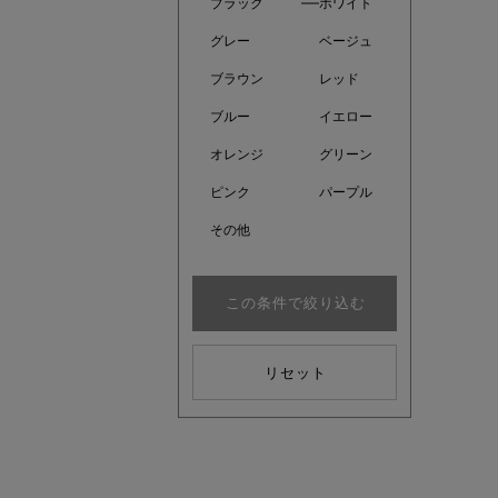
ブラック
ホワイト
グレー
ベージュ
ブラウン
レッド
ブルー
イエロー
オレンジ
グリーン
ピンク
パープル
その他
この条件で絞り込む
kokoさ
リセット
大人の着映