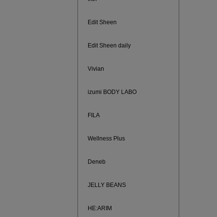
Edit Sheen
Edit Sheen daily
Vivian
izumi BODY LABO
FILA
Wellness Plus
ノベルティ
サシェ（香
Deneb
JELLY BEANS
HE:ARIM