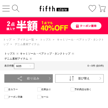
トップ
>
アイテム一覧
>
トップス
>
キャミソール・ベアトップ・タンクト
ップ
>
デニム素材アイテム
トップス
キャミソール・ベアトップ・タンクトップ
デニム素材アイテム
表示件数
0～0件 (全0件)
絞り込み
並び替え
全カラー
在庫あり
予約商品を除く
クーポン対象
セール