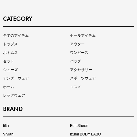
CATEGORY
即戦力アイテム続々対象
全てのアイテム
セールアイテム
夏服まとめて手に入れるなら今
トップス
アウター
ボトムス
ワンピース
セット
バッグ
シューズ
アクセサリー
アンダーウェア
スポーツウェア
ホーム
コスメ
レッグウェア
BRAND
注目の新作が販売開始
fifth
Edit Sheen
Vivian
izumi BODY LABO