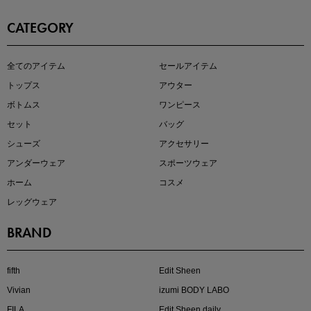
CATEGORY
即戦力アイテム続々対象
全てのアイテム
セールアイテム
夏服まとめて手に入れるなら今
トップス
アウター
ボトムス
ワンピース
セット
バッグ
シューズ
アクセサリー
アンダーウェア
スポーツウェア
ホーム
コスメ
レッグウェア
BRAND
注目の新作が販売開始
fifth
Edit Sheen
Vivian
izumi BODY LABO
FILA
Edit Sheen daily