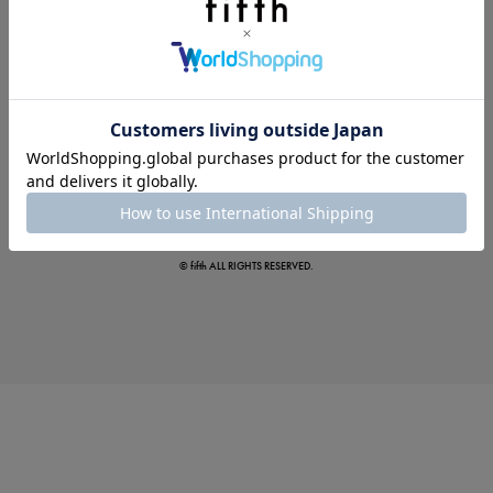
この夏の主役確定！
ボタニカル柄スカート
© fifth ALL RIGHTS RESERVED.
真夏のオフィスカジュアル
基本ルールとアイテムの選び方を徹底解説