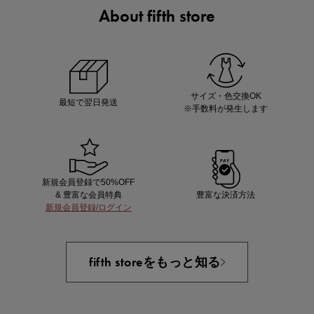
About fifth store
ノベルティ第1弾
サシェ（香り袋）を先着200名様にプレゼント！
サイズ・色交換OK
最短で翌日発送
※手数料が発生します
新規会員登録で50%OFF
& 豊富な会員特典
豊富な決済方法
新規会員登録/ログイン
あと1点にちょうどいい！お助けプチアイテム
fifth storeをもっと知る