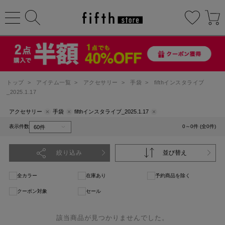
トップ
>
アイテム一覧
>
アクセサリー
>
手袋
>
fifthインスタライブ
_2025.1.17
アクセサリー
手袋
fifthインスタライブ_2025.1.17
表示件数
0～0件 (全0件)
絞り込み
並び替え
全カラー
在庫あり
予約商品を除く
クーポン対象
セール
該当商品が見つかりませんでした。