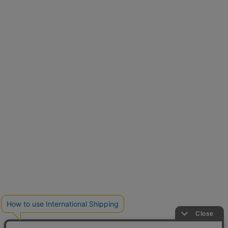
再入荷しました
人気アイテムが待望の再入荷
クーポンを取得
とらまめさんが選ぶ
低身長さん必見アイテム5選