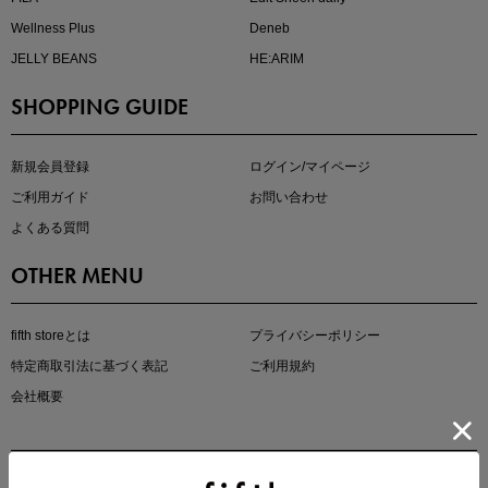
Wellness Plus
Deneb
JELLY BEANS
HE:ARIM
SHOPPING GUIDE
kokoさんセレクト
大人の着映えアイテム5選
新規会員登録
ログイン/マイページ
ご利用ガイド
お問い合わせ
よくある質問
OTHER MENU
fifth storeとは
プライバシーポリシー
特定商取引法に基づく表記
ご利用規約
会社概要
マストバイアイテム
今季の注目アイテムをご紹介