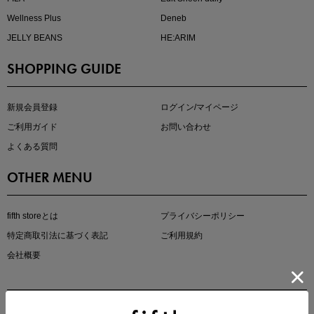
Wellness Plus
Deneb
JELLY BEANS
HE:ARIM
SHOPPING GUIDE
kokoさんセレクト
大人の着映えアイテム5選
新規会員登録
ログイン/マイページ
ご利用ガイド
お問い合わせ
よくある質問
OTHER MENU
fifth storeとは
プライバシーポリシー
特定商取引法に基づく表記
ご利用規約
会社概要
マストバイアイテム
今季の注目アイテムをご紹介