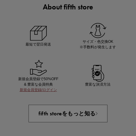
About fifth store
ノベルティ第1弾
サシェ（香り袋）を先着200名様にプレゼント！
サイズ・色交換OK
最短で翌日発送
※手数料が発生します
新規会員登録で50%OFF
& 豊富な会員特典
豊富な決済方法
新規会員登録/ログイン
あと1点にちょうどいい！お助けプチアイテム
fifth storeをもっと知る