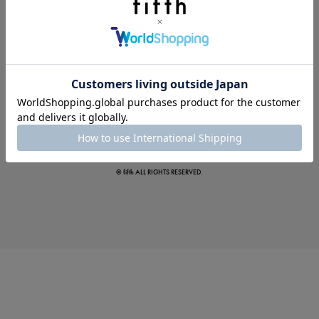
この夏の主役確定！
ボタニカル柄スカート
© fifth ALL RIGHTS RESERVED.
真夏のオフィスカジュアル
基本ルールとアイテムの選び方を徹底解説