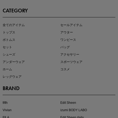
CATEGORY
即戦力アイテム続々対象
全てのアイテム
セールアイテム
夏服まとめて手に入れるなら今
トップス
アウター
ボトムス
ワンピース
セット
バッグ
シューズ
アクセサリー
アンダーウェア
スポーツウェア
ホーム
コスメ
レッグウェア
BRAND
注目の新作が販売開始
fifth
Edit Sheen
Vivian
izumi BODY LABO
FILA
Edit Sheen daily