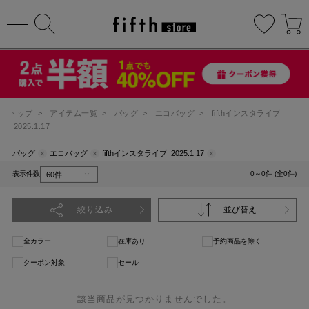
トップ
>
アイテム一覧
>
バッグ
>
エコバッグ
>
fifthインスタライブ
_2025.1.17
バッグ
エコバッグ
fifthインスタライブ_2025.1.17
表示件数
0～0件 (全0件)
絞り込み
並び替え
全カラー
在庫あり
予約商品を除く
クーポン対象
セール
該当商品が見つかりませんでした。