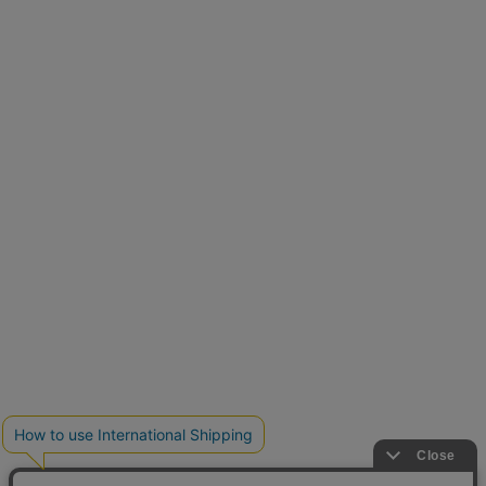
再入荷しました
人気アイテムが待望の再入荷
クーポンを取得
とらまめさんが選ぶ
低身長さん必見アイテム5選