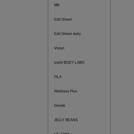
fifth
Edit Sheen
Edit Sheen daily
Vivian
izumi BODY LABO
FILA
880円均
Wellness Plus
Deneb
JELLY BEANS