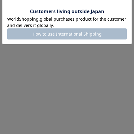
ほどお得! 最大半額クーポン
主役確定！
ル柄スカート