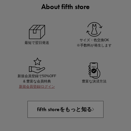
About fifth store
マストバイアイテム
今季の注目アイテムをご紹介
サイズ・色交換OK
最短で翌日発送
※手数料が発生します
新規会員登録で50%OFF
& 豊富な会員特典
豊富な決済方法
新規会員登録/ログイン
買えば買うほどお得! 最大半額クーポン
fifth storeをもっと知る