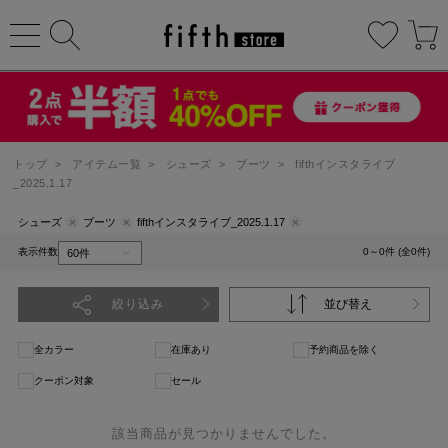
トップ
>
アイテム一覧
>
シューズ
>
ブーツ
>
fifthインスタライブ
_2025.1.17
シューズ
ブーツ
fifthインスタライブ_2025.1.17
表示件数
0～0件 (全0件)
絞り込み
並び替え
全カラー
在庫あり
予約商品を除く
クーポン対象
セール
該当商品が見つかりませんでした。