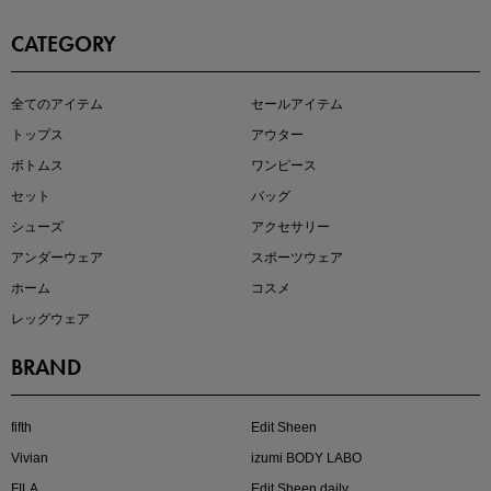
CATEGORY
この夏の主役確定！
全てのアイテム
セールアイテム
ボタニカル柄スカート
トップス
アウター
ボトムス
ワンピース
セット
バッグ
シューズ
アクセサリー
アンダーウェア
スポーツウェア
ホーム
コスメ
レッグウェア
BRAND
近日販売のアイテムを先見せ
fifth
Edit Sheen
Vivian
izumi BODY LABO
FILA
Edit Sheen daily