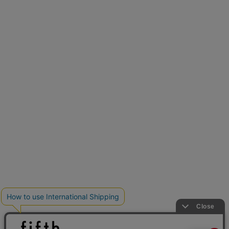
新色追加
人気アイテムに新色登場
クーポンを取得
低身長さん用サイズ
U150サイズでおしゃれを楽しむ。