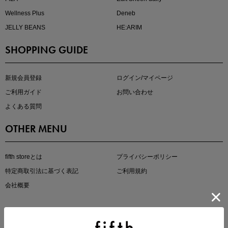
Wellness Plus
Deneb
JELLY BEANS
HE:ARIM
SHOPPING GUIDE
即戦力アイテム続々対象
夏服まとめて手に入れるなら今
新規会員登録
ログイン/マイページ
ご利用ガイド
お問い合わせ
よくある質問
OTHER MENU
fifth storeとは
プライバシーポリシー
特定商取引法に基づく表記
ご利用規約
真夏のオフィスカジュアル
会社概要
基本ルールとアイテムの選び方を徹底解説