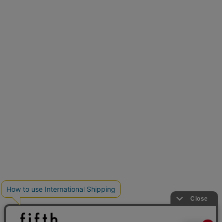
再入荷しました
人気アイテムが待望の再入荷
クーポンを取得
とらまめさんが選ぶ
低身長さん必見アイテム5選