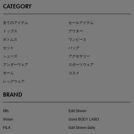
CATEGORY
即戦力アイテム続々対象
全てのアイテム
セールアイテム
夏服まとめて手に入れるなら今
トップス
アウター
ボトムス
ワンピース
セット
バッグ
シューズ
アクセサリー
アンダーウェア
スポーツウェア
ホーム
コスメ
レッグウェア
BRAND
注目の新作が販売開始
fifth
Edit Sheen
Vivian
izumi BODY LABO
FILA
Edit Sheen daily