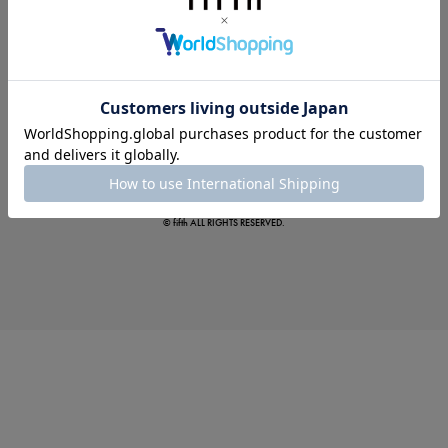
この夏の主役確定！
ボタニカル柄スカート
© fifth ALL RIGHTS RESERVED.
真夏のオフィスカジュアル
基本ルールとアイテムの選び方を徹底解説