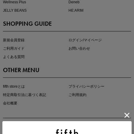
Wellness Plus
Deneb
JELLY BEANS
HE:ARIM
SHOPPING GUIDE
kokoさんセレクト
大人の着映えアイテム5選
新規会員登録
ログイン/マイページ
ご利用ガイド
お問い合わせ
よくある質問
OTHER MENU
fifth storeとは
プライバシーポリシー
特定商取引法に基づく表記
ご利用規約
会社概要
マストバイアイテム
今季の注目アイテムをご紹介