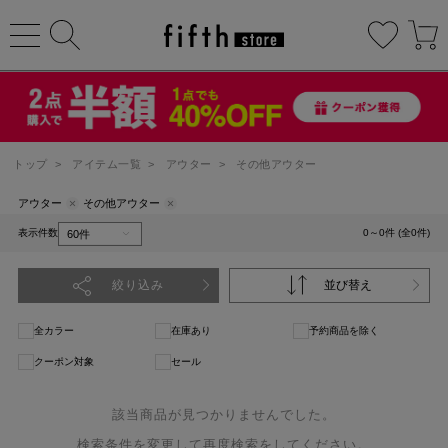
トップ
>
アイテム一覧
>
アウター
>
その他アウター
アウター
その他アウター
表示件数
0～0件 (全0件)
絞り込み
並び替え
全カラー
在庫あり
予約商品を除く
クーポン対象
セール
該当商品が見つかりませんでした。
検索条件を変更して再度検索をしてください。