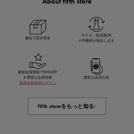
About fifth store
ノベルティ第1弾
サシェ（香り袋）を先着200名様にプレゼント！
サイズ・色交換OK
最短で翌日発送
※手数料が発生します
新規会員登録で50%OFF
& 豊富な会員特典
豊富な決済方法
新規会員登録/ログイン
あと1点にちょうどいい！お助けプチアイテム
fifth storeをもっと知る