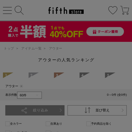
トップ
>
アイテム一覧
>
アウター
アウターの人気ランキング
1
2
3
4
5
アウター
表示件数
0～0件 (全0件)
絞り込み
並び替え
全カラー
在庫あり
予約商品を除く