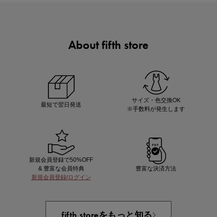
About fifth store
マストバイアイテム
今季の注目アイテムをご紹介
サイズ・色交換OK
最短で翌日発送
※手数料が発生します
新規会員登録で50%OFF
& 豊富な会員特典
豊富な決済方法
新規会員登録/ログイン
買えば買うほどお得! 最大半額クーポン
fifth storeをもっと知る