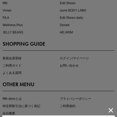
fifth
Edit Sheen
Vivian
izumi BODY LABO
FILA
Edit Sheen daily
Wellness Plus
Deneb
JELLY BEANS
HE:ARIM
SHOPPING GUIDE
即戦力アイテム続々対象
夏服まとめて手に入れるなら今
新規会員登録
ログイン/マイページ
ご利用ガイド
お問い合わせ
よくある質問
OTHER MENU
fifth storeとは
プライバシーポリシー
特定商取引法に基づく表記
ご利用規約
真夏のオフィスカジュアル
会社概要
基本ルールとアイテムの選び方を徹底解説