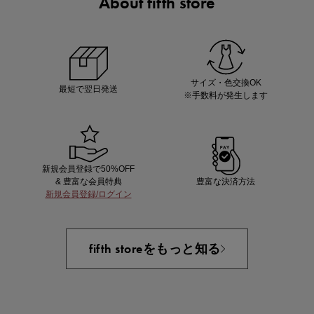
About fifth store
ノベルティ第1弾
サシェ（香り袋）を先着200名様にプレゼント！
サイズ・色交換OK
最短で翌日発送
※手数料が発生します
新規会員登録で50%OFF
& 豊富な会員特典
豊富な決済方法
新規会員登録/ログイン
あと1点にちょうどいい！お助けプチアイテム
fifth storeをもっと知る