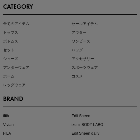
CATEGORY
即戦力アイテム続々対象
全てのアイテム
セールアイテム
夏服まとめて手に入れるなら今
トップス
アウター
ボトムス
ワンピース
セット
バッグ
シューズ
アクセサリー
アンダーウェア
スポーツウェア
ホーム
コスメ
レッグウェア
BRAND
注目の新作が販売開始
fifth
Edit Sheen
Vivian
izumi BODY LABO
FILA
Edit Sheen daily