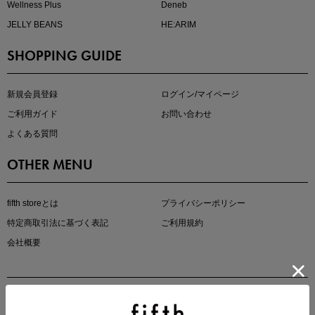
Wellness Plus
Deneb
JELLY BEANS
HE:ARIM
SHOPPING GUIDE
kokoさんセレクト
大人の着映えアイテム5選
新規会員登録
ログイン/マイページ
ご利用ガイド
お問い合わせ
よくある質問
OTHER MENU
fifth storeとは
プライバシーポリシー
特定商取引法に基づく表記
ご利用規約
会社概要
マストバイアイテム
今季の注目アイテムをご紹介