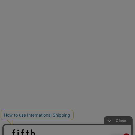
再入荷しました
人気アイテムが待望の再入荷
クーポンを取得
とらまめさんが選ぶ
低身長さん必見アイテム5選