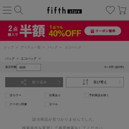
トップ
>
アイテム一覧
>
バッグ
>
エコバッグ
バッグ
エコバッグ
表示件数
0～0件 (全0件)
絞り込み
並び替え
全カラー
在庫あり
予約商品を除く
クーポン対象
セール
該当商品が見つかりませんでした。
検索条件を変更して再度検索をしてください。