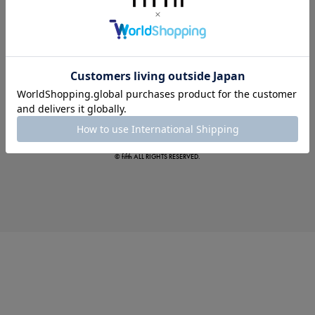
この夏の主役確定！
ボタニカル柄スカート
© fifth ALL RIGHTS RESERVED.
真夏のオフィスカジュアル
基本ルールとアイテムの選び方を徹底解説